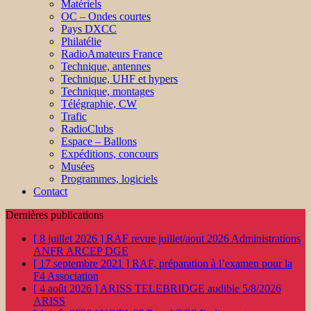
Matériels
OC – Ondes courtes
Pays DXCC
Philatélie
RadioAmateurs France
Technique, antennes
Technique, UHF et hypers
Technique, montages
Télégraphie, CW
Trafic
RadioClubs
Espace – Ballons
Expéditions, concours
Musées
Programmes, logiciels
Contact
Dernières publications
[ 8 juillet 2026 ]
RAF revue juillet/aout 2026
Administrations
ANFR ARCEP DGE
[ 17 septembre 2021 ]
RAF, préparation à l’examen pour la
F4
Association
[ 4 août 2026 ]
ARISS TELEBRIDGE audible 5/8/2026
ARISS