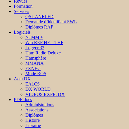
Revues
Formation
Services
QSL ANRPFD
Demande d’identifiant SWL
Diplômes RAF
Logiciels
N1MM +
Win REF HF – THF
Logger 32
Ham Radio Deluxe
Hamsphère
MMANA
EZNEC
Mode ROS
Actu DX
EA1CS
DX WORLD
VIDEOS EXPE. DX
PDF docs
Administrations
Associations
Diplômes
Histoire
Librairie