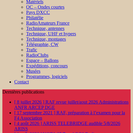
Matériels
OC – Ondes courtes
Pays DXCC
Philatélie
RadioAmateurs France
Technique, antennes
Technique, UHF et hypers
Technique, montages
Télégraphie, CW
Trafic
RadioClubs
Espace – Ballons
Expéditions, concours
Musées
Programmes, logiciels
Contact
Dernières publications
[ 8 juillet 2026 ]
RAF revue juillet/aout 2026
Administrations
ANFR ARCEP DGE
[ 17 septembre 2021 ]
RAF, préparation à l’examen pour la
F4
Association
[ 4 août 2026 ]
ARISS TELEBRIDGE audible 5/8/2026
ARISS