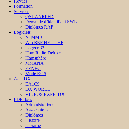
Revues
Formation
Services
QSL ANRPFD
Demande d’identifiant SWL
Diplômes RAF
Logiciels
N1MM +
Win REF HF – THF
Logger 32
Ham Radio Deluxe
Hamsphère
MMANA
EZNEC
Mode ROS
Actu DX
EA1CS
DX WORLD
VIDEOS EXPE. DX
PDF docs
Administrations
Associations
Diplômes
Histoire
Librairie