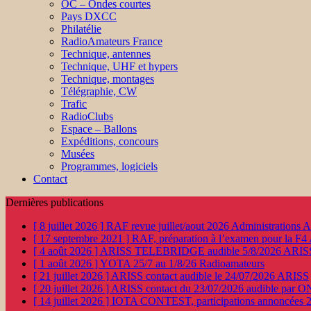
OC – Ondes courtes
Pays DXCC
Philatélie
RadioAmateurs France
Technique, antennes
Technique, UHF et hypers
Technique, montages
Télégraphie, CW
Trafic
RadioClubs
Espace – Ballons
Expéditions, concours
Musées
Programmes, logiciels
Contact
Dernières publications
[ 8 juillet 2026 ]
RAF revue juillet/aout 2026
Administration
[ 17 septembre 2021 ]
RAF, préparation à l’examen pour la F4
[ 4 août 2026 ]
ARISS TELEBRIDGE audible 5/8/2026
ARIS
[ 1 août 2026 ]
YOTA 25/7 au 1/8/26
Radioamateurs
[ 21 juillet 2026 ]
ARISS contact audible le 24/07/2026
ARISS
[ 20 juillet 2026 ]
ARISS contact du 23/07/2026 audible par 
[ 14 juillet 2026 ]
IOTA CONTEST, participations annoncées 