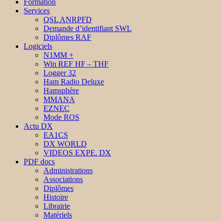
Formation
Services
QSL ANRPFD
Demande d’identifiant SWL
Diplômes RAF
Logiciels
N1MM +
Win REF HF – THF
Logger 32
Ham Radio Deluxe
Hamsphère
MMANA
EZNEC
Mode ROS
Actu DX
EA1CS
DX WORLD
VIDEOS EXPE. DX
PDF docs
Administrations
Associations
Diplômes
Histoire
Librairie
Matériels