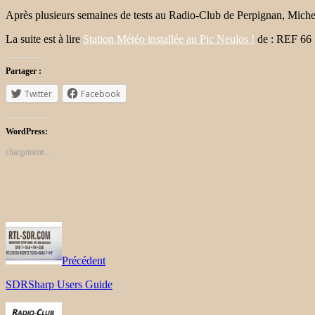
Après plusieurs semaines de tests au Radio-Club de Perpignan, Michel
La suite est à lire
Station Météo installée au Pic Neulos !
de : REF 66
Partager :
Twitter
Facebook
WordPress:
chargement…
Précédent
SDRSharp Users Guide