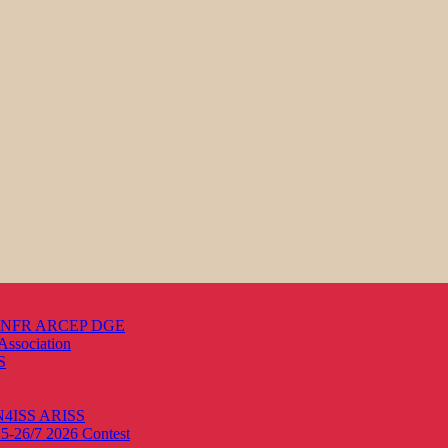
s ANFR ARCEP DGE
Association
S
ON4ISS
ARISS
25-26/7 2026
Contest