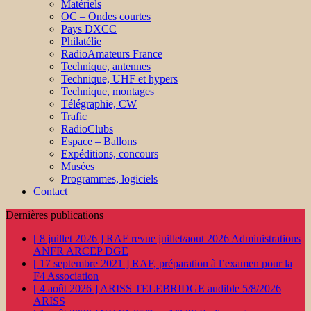
Matériels
OC – Ondes courtes
Pays DXCC
Philatélie
RadioAmateurs France
Technique, antennes
Technique, UHF et hypers
Technique, montages
Télégraphie, CW
Trafic
RadioClubs
Espace – Ballons
Expéditions, concours
Musées
Programmes, logiciels
Contact
Dernières publications
[ 8 juillet 2026 ]
RAF revue juillet/aout 2026
Administrations
ANFR ARCEP DGE
[ 17 septembre 2021 ]
RAF, préparation à l’examen pour la
F4
Association
[ 4 août 2026 ]
ARISS TELEBRIDGE audible 5/8/2026
ARISS