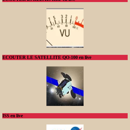
ECOUTER LE SATELLITE QO-100 en live
ISS en live