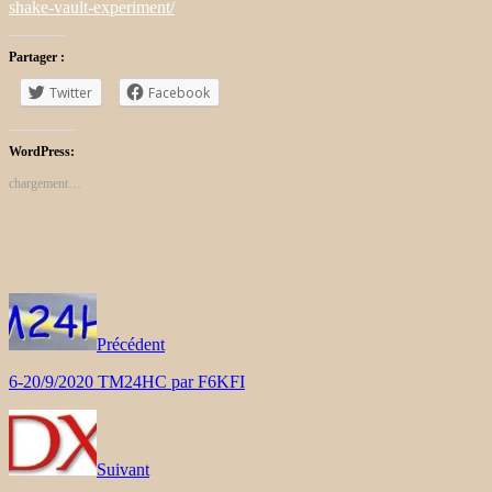
shake-vault-experiment/
Partager :
Twitter
Facebook
WordPress:
chargement…
Précédent
6-20/9/2020 TM24HC par F6KFI
Suivant