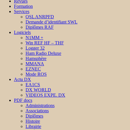
Revues
Formation
Services
QSL ANRPFD
Demande d’identifiant SWL
Diplômes RAF
Logiciels
N1MM +
Win REF HF – THF
Logger 32
Ham Radio Deluxe
Hamsphère
MMANA
EZNEC
Mode ROS
Actu DX
EA1CS
DX WORLD
VIDEOS EXPE. DX
PDF docs
Administrations
Associations
Diplômes
Histoire
Librairie