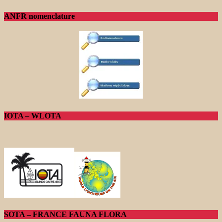
ANFR nomenclature
IOTA – WLOTA
SOTA – FRANCE FAUNA FLORA