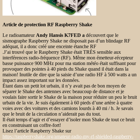
Article de protection RF Raspberry Shake
Le radioamateur
Andy Hansis K7FED a
découvert que le
sismographe Raspberry Shake ne disposait pas d’un blindage RF
adéquat, il a donc créé une enceinte étanche RF
.J’ai trouvé que le Raspberry Shake était TRÈS sensible aux
interférences radio-fréquence (RF). Même mon émetteur-récepteur
basse puissance 900 MHz pour ma station météo était suffisant pour
provoquer des pointes à 40 pieds du Shake quand il était dans la
maison! Inutile de dire que la saisie d’une radio HF à 500 watts a un
impact assez important sur les données.
Étant dans un petit lot urbain, il n’y avait pas de bon moyen de
séparer le Shake des antennes avec beaucoup de distance et je
voulais faire sortir le Shake de la maison pour réduire un peu le bruit
urbain de la vie. Je suis également à 60 pieds d’une artère à quatre
voies avec des voitures et des camions lourds à 40 mi / h. Je savais
que le bruit de la circulation n’aiderait pas du tout.
Il était temps d’agir et d’essayer d’isoler mon Shake de tout ce bruit
en construisant un coffre-fort!
Lisez l’article Raspberry Shake sur
https://raspberryshake.org/amateur-radio-my-rf-shielded-raspberry-