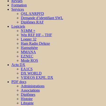
Revues
Formation
Services
QSL ANRPFD
Demande d’identifiant SWL
Diplômes RAF
Logiciels
N1MM +
Win REF HF – THF
Logger 32
Ham Radio Deluxe
Hamsphère
MMANA
EZNEC
Mode ROS
Actu DX
EA1CS
DX WORLD
VIDEOS EXPE. DX
PDF docs
Administrations
Associations
Diplômes
Histoire
Librairie