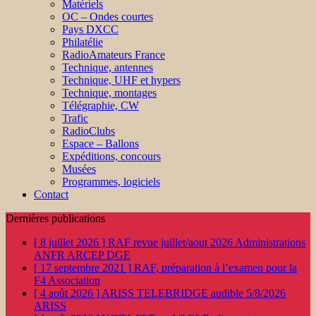
Matériels
OC – Ondes courtes
Pays DXCC
Philatélie
RadioAmateurs France
Technique, antennes
Technique, UHF et hypers
Technique, montages
Télégraphie, CW
Trafic
RadioClubs
Espace – Ballons
Expéditions, concours
Musées
Programmes, logiciels
Contact
Dernières publications
[ 8 juillet 2026 ]
RAF revue juillet/aout 2026
Administrations
ANFR ARCEP DGE
[ 17 septembre 2021 ]
RAF, préparation à l’examen pour la
F4
Association
[ 4 août 2026 ]
ARISS TELEBRIDGE audible 5/8/2026
ARISS