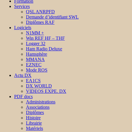
Formation
Services
QSL ANRPFD
Demande d’identifiant SWL
Diplômes RAF
Logiciels
N1MM +
Win REF HF – THF
Logger 32
Ham Radio Deluxe
Hamsphère
MMANA
EZNEC
Mode ROS
Actu DX
EA1CS
DX WORLD
VIDEOS EXPE. DX
PDF docs
Administrations
Associations
Diplômes
Histoire
Librairie
Matériels