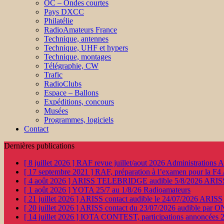
OC – Ondes courtes
Pays DXCC
Philatélie
RadioAmateurs France
Technique, antennes
Technique, UHF et hypers
Technique, montages
Télégraphie, CW
Trafic
RadioClubs
Espace – Ballons
Expéditions, concours
Musées
Programmes, logiciels
Contact
Dernières publications
[ 8 juillet 2026 ]
RAF revue juillet/aout 2026
Administration
[ 17 septembre 2021 ]
RAF, préparation à l’examen pour la F4
[ 4 août 2026 ]
ARISS TELEBRIDGE audible 5/8/2026
ARIS
[ 1 août 2026 ]
YOTA 25/7 au 1/8/26
Radioamateurs
[ 21 juillet 2026 ]
ARISS contact audible le 24/07/2026
ARISS
[ 20 juillet 2026 ]
ARISS contact du 23/07/2026 audible par 
[ 14 juillet 2026 ]
IOTA CONTEST, participations annoncées 