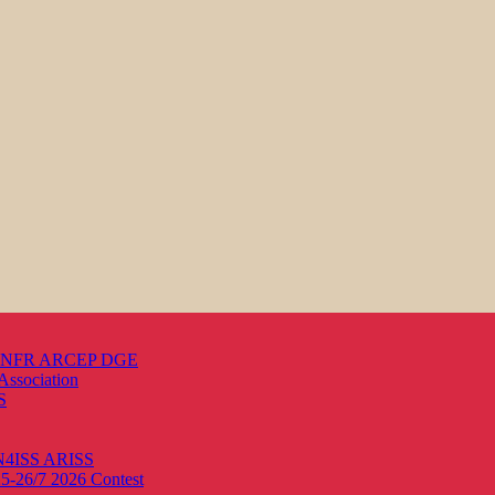
s ANFR ARCEP DGE
Association
S
ON4ISS
ARISS
25-26/7 2026
Contest