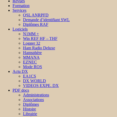
Revues
Formation
Services
QSL ANRPFD
Demande d’identifiant SWL
Diplômes RAF
Logiciels
N1MM +
Win REF HF – THF
Logger 32
Ham Radio Deluxe
Hamsphère
MMANA
EZNEC
Mode ROS
Actu DX
EA1CS
DX WORLD
VIDEOS EXPE. DX
PDF docs
Administrations
Associations
Diplômes
Histoire
Librairie