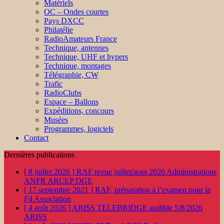
Matériels
OC – Ondes courtes
Pays DXCC
Philatélie
RadioAmateurs France
Technique, antennes
Technique, UHF et hypers
Technique, montages
Télégraphie, CW
Trafic
RadioClubs
Espace – Ballons
Expéditions, concours
Musées
Programmes, logiciels
Contact
Dernières publications
[ 8 juillet 2026 ]
RAF revue juillet/aout 2026
Administrations
ANFR ARCEP DGE
[ 17 septembre 2021 ]
RAF, préparation à l’examen pour la
F4
Association
[ 4 août 2026 ]
ARISS TELEBRIDGE audible 5/8/2026
ARISS