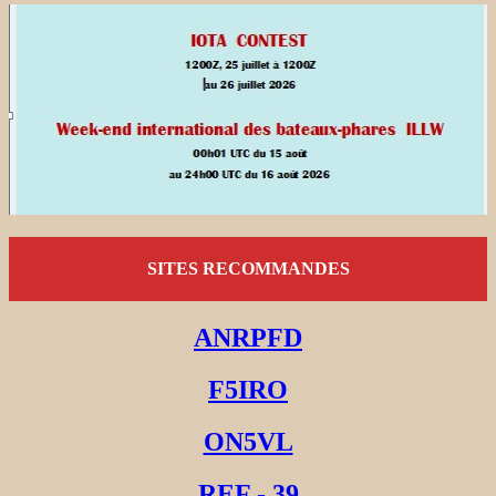
SITES RECOMMANDES
ANRPFD
F5IRO
ON5VL
REF - 39