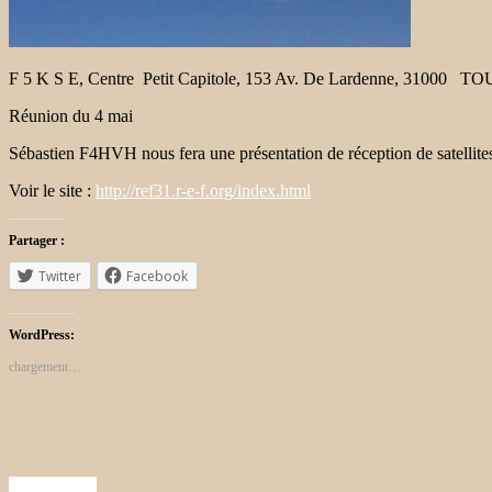
F 5 K S E,
Centre Petit Capitole, 153 Av. De Lardenne, 31000 
Réunion du 4 mai
Sébastien F4HVH nous fera une présentation de réception de satellite
Voir le site :
http://ref31.r-e-f.org/index.html
Partager :
Twitter
Facebook
WordPress:
chargement…