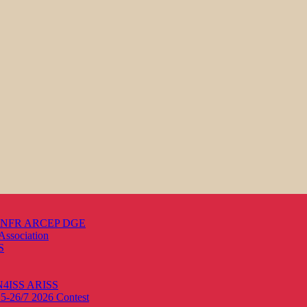
s ANFR ARCEP DGE
Association
S
ON4ISS
ARISS
25-26/7 2026
Contest