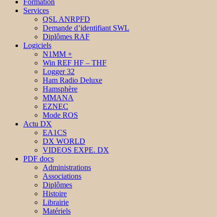
Formation
Services
QSL ANRPFD
Demande d’identifiant SWL
Diplômes RAF
Logiciels
N1MM +
Win REF HF – THF
Logger 32
Ham Radio Deluxe
Hamsphère
MMANA
EZNEC
Mode ROS
Actu DX
EA1CS
DX WORLD
VIDEOS EXPE. DX
PDF docs
Administrations
Associations
Diplômes
Histoire
Librairie
Matériels