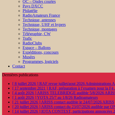
OC – Ondes courtes
Pays DXCC
Philatélie
RadioAmateurs France
Technique, antennes
Technique, UHF et hypers
Technique, montages
Télégraphie, CW
Trafic
RadioClubs
Espace – Ballons
Expéditions, concours
Musées
Programmes, logiciels
Contact
Dernières publications
[ 8 juillet 2026 ]
RAF revue juillet/aout 2026
Administration
[ 17 septembre 2021 ]
RAF, préparation à l’examen pour la F4
[ 4 août 2026 ]
ARISS TELEBRIDGE audible 5/8/2026
ARIS
[ 1 août 2026 ]
YOTA 25/7 au 1/8/26
Radioamateurs
[ 21 juillet 2026 ]
ARISS contact audible le 24/07/2026
ARISS
[ 20 juillet 2026 ]
ARISS contact du 23/07/2026 audible par 
[ 14 juillet 2026 ]
IOTA CONTEST, participations annoncées 