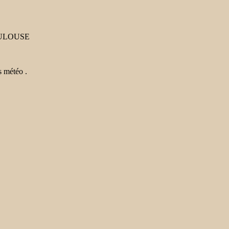
TOULOUSE
s météo .