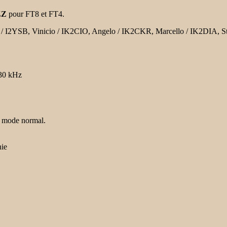
ZZ
pour FT8 et FT4.
ano / I2YSB, Vinicio / IK2CIO, Angelo / IK2CKR, Marcello / IK2DIA
030 kHz
le mode normal.
nie