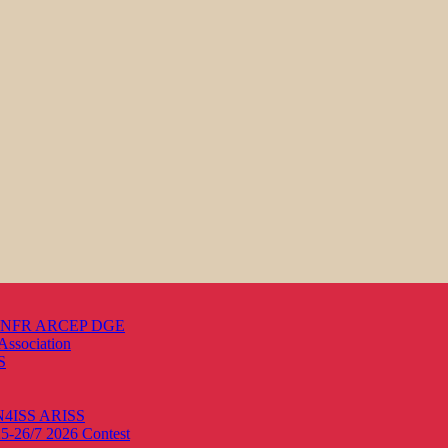
s ANFR ARCEP DGE
Association
S
ON4ISS
ARISS
25-26/7 2026
Contest