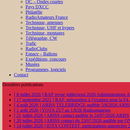
OC – Ondes courtes
Pays DXCC
Philatélie
RadioAmateurs France
Technique, antennes
Technique, UHF et hypers
Technique, montages
Télégraphie, CW
Trafic
RadioClubs
Espace – Ballons
Expéditions, concours
Musées
Programmes, logiciels
Contact
Dernières publications
[ 8 juillet 2026 ]
RAF revue juillet/aout 2026
Administration
[ 17 septembre 2021 ]
RAF, préparation à l’examen pour la F4
[ 4 août 2026 ]
ARISS TELEBRIDGE audible 5/8/2026
ARIS
[ 1 août 2026 ]
YOTA 25/7 au 1/8/26
Radioamateurs
[ 21 juillet 2026 ]
ARISS contact audible le 24/07/2026
ARISS
[ 20 juillet 2026 ]
ARISS contact du 23/07/2026 audible par 
[ 14 juillet 2026 ]
IOTA CONTEST, participations annoncées 