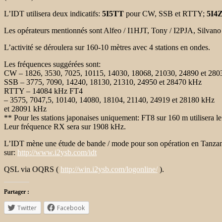
L’IDT utilisera deux indicatifs:
5I5TT
pour CW, SSB et RTTY;
5I4
Les opérateurs mentionnés sont Alfeo / I1HJT, Tony / I2PJA, Silv
L’activité se déroulera sur 160-10 mètres avec 4 stations en ondes.
Les fréquences suggérées sont:
CW – 1826, 3530, 7025, 10115, 14030, 18068, 21030, 24890 et 28
SSB – 3775, 7090, 14240, 18130, 21310, 24950 et 28470 kHz
RTTY – 14084 kHz FT4
– 3575, 7047,5, 10140, 14080, 18104, 21140, 24919 et 28180 kHz
et 28091 kHz
** Pour les stations japonaises uniquement: FT8 sur 160 m utilisera 
Leur fréquence RX sera sur 1908 kHz.
L’IDT mène une étude de bande / mode pour son opération en Tanza
sur:
http://www.i2ysb.com/idt
QSL via OQRS (
http://win.i2ysb.com/logonline/
).
Partager :
Twitter
Facebook