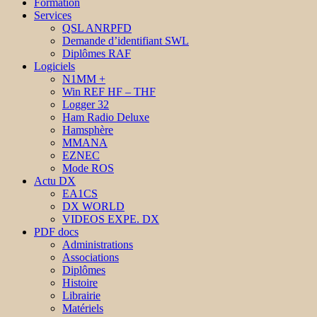
Formation
Services
QSL ANRPFD
Demande d’identifiant SWL
Diplômes RAF
Logiciels
N1MM +
Win REF HF – THF
Logger 32
Ham Radio Deluxe
Hamsphère
MMANA
EZNEC
Mode ROS
Actu DX
EA1CS
DX WORLD
VIDEOS EXPE. DX
PDF docs
Administrations
Associations
Diplômes
Histoire
Librairie
Matériels