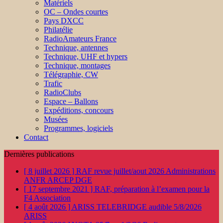
Matériels
OC – Ondes courtes
Pays DXCC
Philatélie
RadioAmateurs France
Technique, antennes
Technique, UHF et hypers
Technique, montages
Télégraphie, CW
Trafic
RadioClubs
Espace – Ballons
Expéditions, concours
Musées
Programmes, logiciels
Contact
Dernières publications
[ 8 juillet 2026 ]
RAF revue juillet/aout 2026
Administrations
ANFR ARCEP DGE
[ 17 septembre 2021 ]
RAF, préparation à l’examen pour la
F4
Association
[ 4 août 2026 ]
ARISS TELEBRIDGE audible 5/8/2026
ARISS