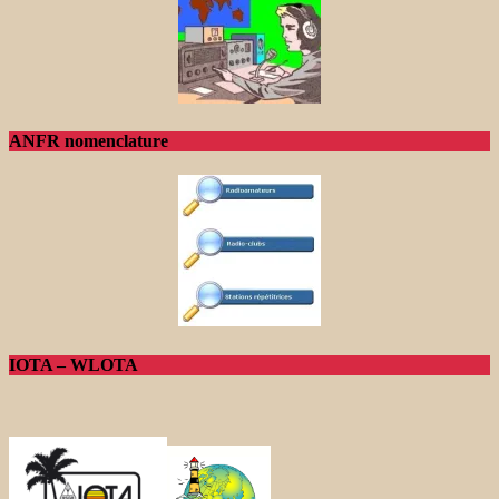
ANFR nomenclature
IOTA – WLOTA