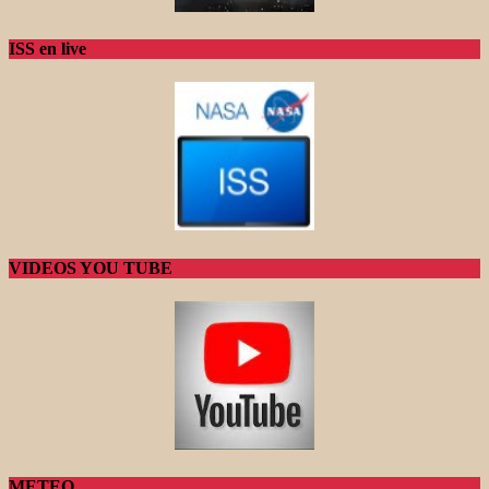
ISS en live
VIDEOS YOU TUBE
METEO