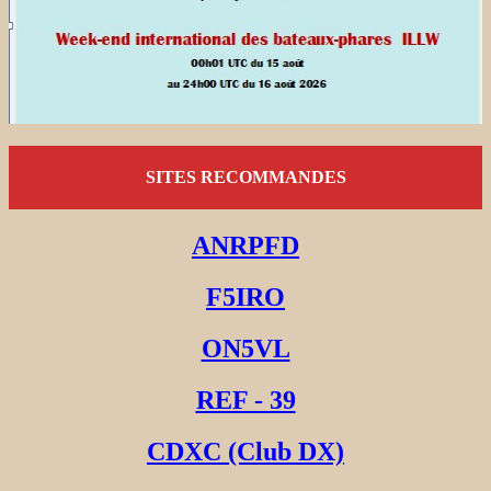
SITES RECOMMANDES
ANRPFD
F5IRO
ON5VL
REF - 39
CDXC (Club DX)