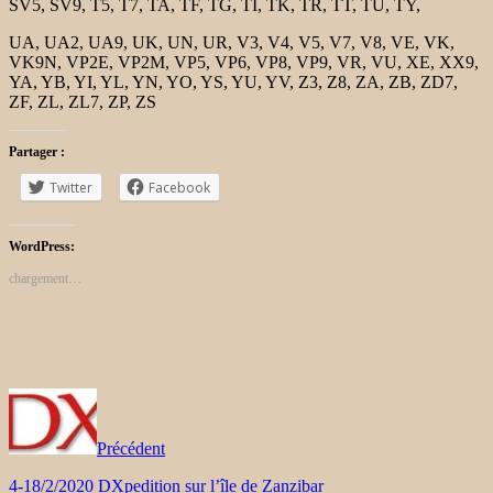
SV5, SV9, T5, T7, TA, TF, TG, TI, TK, TR, TT, TU, TY,
UA, UA2, UA9, UK, UN, UR, V3, V4, V5, V7, V8, VE, VK,
VK9N, VP2E, VP2M, VP5, VP6, VP8, VP9, ​​VR, VU, XE, XX9,
YA, YB, YI, YL, YN, YO, YS, YU, YV, Z3, Z8, ZA, ZB, ZD7,
ZF, ZL, ZL7, ZP, ZS
Partager :
Twitter
Facebook
WordPress:
chargement…
Précédent
4-18/2/2020 DXpedition sur l’île de Zanzibar