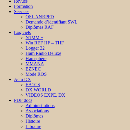
Revues
Formation
Services
QSL ANRPFD
Demande d’identifiant SWL
Diplômes RAF
Logiciels
N1MM +
Win REF HF – THF
Logger 32
Ham Radio Deluxe
Hamsphère
MMANA
EZNEC
Mode ROS
Actu DX
EA1CS
DX WORLD
VIDEOS EXPE. DX
PDF docs
Administrations
Associations
Diplômes
Histoire
Librairie