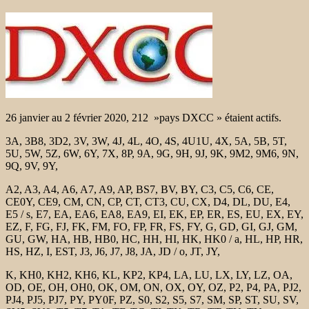
26 janvier au 2 février 2020, 212 »pays DXCC » étaient actifs.
3A, 3B8, 3D2, 3V, 3W, 4J, 4L, 4O, 4S, 4U1U, 4X, 5A, 5B, 5T,
5U, 5W, 5Z, 6W, 6Y, 7X, 8P, 9A, 9G, 9H, 9J, 9K, 9M2, 9M6, 9N,
9Q, 9V, 9Y,
A2, A3, A4, A6, A7, A9, AP, BS7, BV, BY, C3, C5, C6, CE,
CE0Y, CE9, CM, CN, CP, CT, CT3, CU, CX, D4, DL, DU, E4,
E5 / s, E7, EA, EA6, EA8, EA9, EI, EK, EP, ER, ES, EU, EX, EY,
EZ, F, FG, FJ, FK, FM, FO, FP, FR, FS, FY, G, GD, GI, GJ, GM,
GU, GW, HA, HB, HB0, HC, HH, HI, HK, HK0 / a, HL, HP, HR,
HS, HZ, I, EST, J3, J6, J7, J8, JA, JD / o, JT, JY,
K, KH0, KH2, KH6, KL, KP2, KP4, LA, LU, LX, LY, LZ, OA,
OD, OE, OH, OH0, OK, OM, ON, OX, OY, OZ, P2, P4, PA, PJ2,
PJ4, PJ5, PJ7, PY, PY0F, PZ, S0, S2, S5, S7, SM, SP, ST, SU, SV,