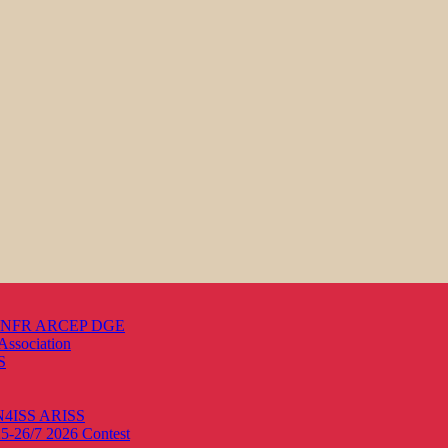
s ANFR ARCEP DGE
Association
S
ON4ISS
ARISS
25-26/7 2026
Contest