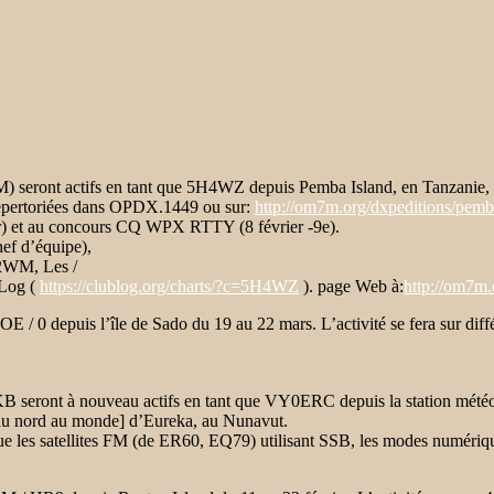
ront actifs en tant que 5H4WZ depuis Pemba Island, en Tanzanie, du 6
répertoriées dans OPDX.1449 ou sur:
http://om7m.org/dxpeditions/pemb
r) et au concours CQ WPX RTTY (8 février -9e).
ef d’équipe),
2WM, Les /
bLog (
https://clublog.org/charts/?c=5H4WZ
).
page Web à:
http://om7m.
E / 0 depuis l’
île de Sado du 19 au 22 mars. L’activité se fera sur di
KB seront à
nouveau actifs en tant que VY0ERC depuis la station météo d
 au nord au monde] d’Eureka, au Nunavut.
ue les satellites FM (de ER60, EQ79) utilisant SSB, les modes numériqu