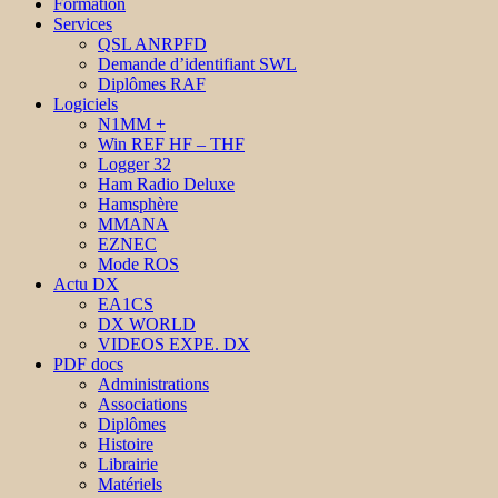
Formation
Services
QSL ANRPFD
Demande d’identifiant SWL
Diplômes RAF
Logiciels
N1MM +
Win REF HF – THF
Logger 32
Ham Radio Deluxe
Hamsphère
MMANA
EZNEC
Mode ROS
Actu DX
EA1CS
DX WORLD
VIDEOS EXPE. DX
PDF docs
Administrations
Associations
Diplômes
Histoire
Librairie
Matériels