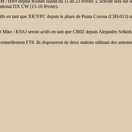
SM / HR9 depuis
Roatan Island du 11 au 23 février. L’activité sera sur
ational DX CW (15-16 février).
ifs en
tant que XR7FPC depuis le phare de Punta Corona (CHI-013) su
Mike / K9AJ seront actifs en tant que CB0Z depuis Alejandro Selkirk 
entuellement FT8. Ils disposeront de deux stations utilisant des antenne