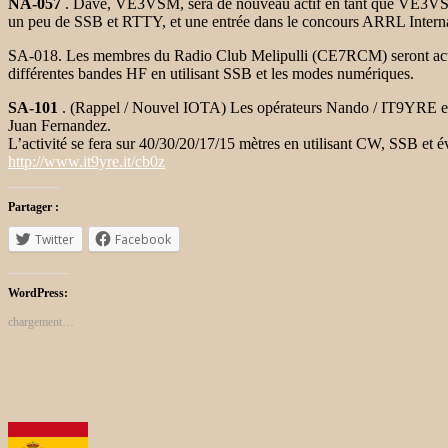
NA-057
. Dave, VE3VSM, sera de nouveau actif en tant que VE3V
un peu de SSB et RTTY, et une entrée dans le concours ARRL Intern
SA-018. Les membres du Radio Club Melipulli (CE7RCM) seront act
différentes bandes HF en utilisant SSB et les modes numériques.
SA-101
. (Rappel / Nouvel IOTA) Les opérateurs Nando / IT9YRE et 
Juan Fernandez.
L’activité se fera sur 40/30/20/17/15 mètres en utilisant CW, SSB et év
http://www.it9yre.it/cb0z
Partager :
Twitter
Facebook
WordPress:
chargement…