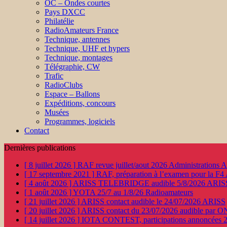
OC – Ondes courtes
Pays DXCC
Philatélie
RadioAmateurs France
Technique, antennes
Technique, UHF et hypers
Technique, montages
Télégraphie, CW
Trafic
RadioClubs
Espace – Ballons
Expéditions, concours
Musées
Programmes, logiciels
Contact
Dernières publications
[ 8 juillet 2026 ]
RAF revue juillet/aout 2026
Administration
[ 17 septembre 2021 ]
RAF, préparation à l’examen pour la F4
[ 4 août 2026 ]
ARISS TELEBRIDGE audible 5/8/2026
ARIS
[ 1 août 2026 ]
YOTA 25/7 au 1/8/26
Radioamateurs
[ 21 juillet 2026 ]
ARISS contact audible le 24/07/2026
ARISS
[ 20 juillet 2026 ]
ARISS contact du 23/07/2026 audible par 
[ 14 juillet 2026 ]
IOTA CONTEST, participations annoncées 