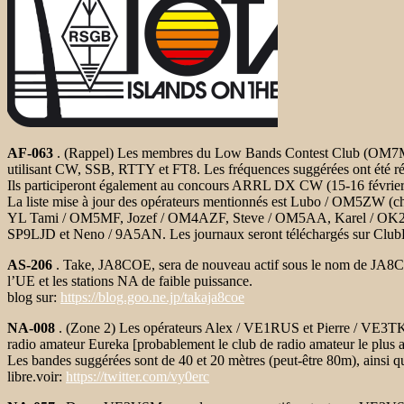
AF-063
. (Rappel) Les membres du Low Bands Contest Club (OM7M) se
utilisant CW, SSB, RTTY et FT8. Les fréquences suggérées ont été 
Ils participeront également au concours ARRL DX CW (15-16 févrie
La liste mise à jour des opérateurs mentionnés est Lubo / OM5ZW (ch
YL Tami / OM5MF, Jozef / OM4AZF, Steve / OM5AA, Karel / OK
SP9LJD et Neno / 9A5AN. Les journaux seront téléchargés sur Clu
AS-206
. Take, JA8COE, sera de nouveau actif sous le nom de JA8CO
l’UE et les stations NA de faible puissance.
blog sur:
https://blog.goo.ne.jp/takaja8coe
NA-008
. (Zone 2) Les opérateurs Alex / VE1RUS et Pierre / VE3T
radio amateur Eureka [probablement le club de radio amateur le plus
Les bandes suggérées sont de 40 et 20 mètres (peut-être 80m), ainsi q
libre.voir:
https://twitter.com/vy0erc