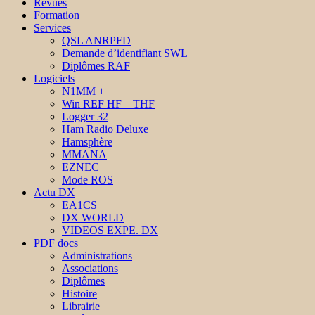
Revues
Formation
Services
QSL ANRPFD
Demande d’identifiant SWL
Diplômes RAF
Logiciels
N1MM +
Win REF HF – THF
Logger 32
Ham Radio Deluxe
Hamsphère
MMANA
EZNEC
Mode ROS
Actu DX
EA1CS
DX WORLD
VIDEOS EXPE. DX
PDF docs
Administrations
Associations
Diplômes
Histoire
Librairie