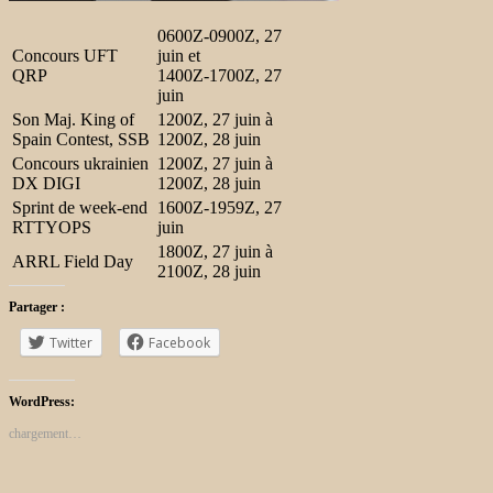
0600Z-0900Z, 27
Concours UFT
juin et
QRP
1400Z-1700Z, 27
juin
Son Maj. King of
1200Z, 27 juin à
Spain Contest, SSB
1200Z, 28 juin
Concours ukrainien
1200Z, 27 juin à
DX DIGI
1200Z, 28 juin
Sprint de week-end
1600Z-1959Z, 27
RTTYOPS
juin
1800Z, 27 juin à
ARRL Field Day
2100Z, 28 juin
Partager :
Twitter
Facebook
WordPress:
chargement…