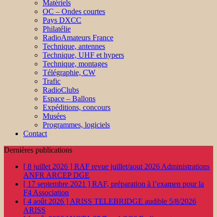
Matériels
OC – Ondes courtes
Pays DXCC
Philatélie
RadioAmateurs France
Technique, antennes
Technique, UHF et hypers
Technique, montages
Télégraphie, CW
Trafic
RadioClubs
Espace – Ballons
Expéditions, concours
Musées
Programmes, logiciels
Contact
Dernières publications
[ 8 juillet 2026 ]
RAF revue juillet/aout 2026
Administrations
ANFR ARCEP DGE
[ 17 septembre 2021 ]
RAF, préparation à l’examen pour la
F4
Association
[ 4 août 2026 ]
ARISS TELEBRIDGE audible 5/8/2026
ARISS