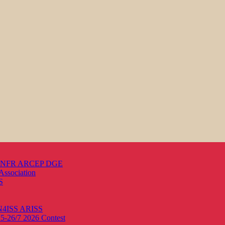
s ANFR ARCEP DGE
Association
S
ON4ISS
ARISS
25-26/7 2026
Contest