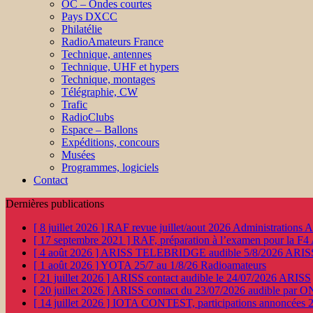
OC – Ondes courtes
Pays DXCC
Philatélie
RadioAmateurs France
Technique, antennes
Technique, UHF et hypers
Technique, montages
Télégraphie, CW
Trafic
RadioClubs
Espace – Ballons
Expéditions, concours
Musées
Programmes, logiciels
Contact
Dernières publications
[ 8 juillet 2026 ]
RAF revue juillet/aout 2026
Administration
[ 17 septembre 2021 ]
RAF, préparation à l’examen pour la F4
[ 4 août 2026 ]
ARISS TELEBRIDGE audible 5/8/2026
ARIS
[ 1 août 2026 ]
YOTA 25/7 au 1/8/26
Radioamateurs
[ 21 juillet 2026 ]
ARISS contact audible le 24/07/2026
ARISS
[ 20 juillet 2026 ]
ARISS contact du 23/07/2026 audible par 
[ 14 juillet 2026 ]
IOTA CONTEST, participations annoncées 