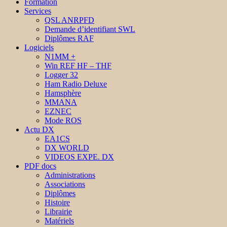
Formation
Services
QSL ANRPFD
Demande d’identifiant SWL
Diplômes RAF
Logiciels
N1MM +
Win REF HF – THF
Logger 32
Ham Radio Deluxe
Hamsphère
MMANA
EZNEC
Mode ROS
Actu DX
EA1CS
DX WORLD
VIDEOS EXPE. DX
PDF docs
Administrations
Associations
Diplômes
Histoire
Librairie
Matériels