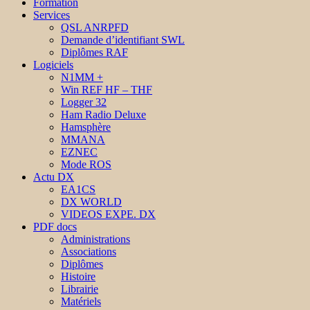
Formation
Services
QSL ANRPFD
Demande d’identifiant SWL
Diplômes RAF
Logiciels
N1MM +
Win REF HF – THF
Logger 32
Ham Radio Deluxe
Hamsphère
MMANA
EZNEC
Mode ROS
Actu DX
EA1CS
DX WORLD
VIDEOS EXPE. DX
PDF docs
Administrations
Associations
Diplômes
Histoire
Librairie
Matériels