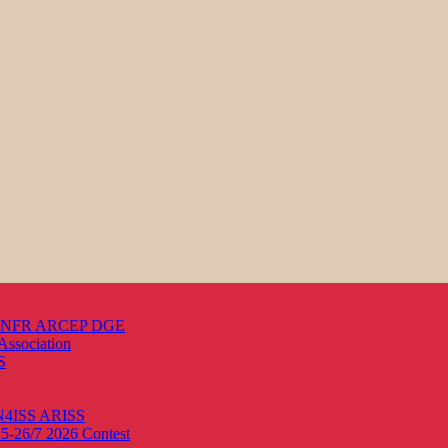
s ANFR ARCEP DGE
Association
S
ON4ISS
ARISS
25-26/7 2026
Contest