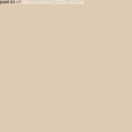
quant ici –>
https://youtu.be/VDZRxvZOOus