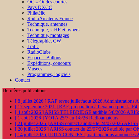
OC – Ondes courtes
Pays DXCC
Philatélie
RadioAmateurs France
Technique, antennes
Technique, UHF et hypers
Technique, montages
Télégraphie, CW
Trafic
RadioClubs
Espace – Ballons
Expéditions, concours
Musées
Programmes, logiciels
Contact
Dernières publications
[ 8 juillet 2026 ]
RAF revue juillet/aout 2026
Administration
[ 17 septembre 2021 ]
RAF, préparation à l’examen pour la F4
[ 4 août 2026 ]
ARISS TELEBRIDGE audible 5/8/2026
ARIS
[ 1 août 2026 ]
YOTA 25/7 au 1/8/26
Radioamateurs
[ 21 juillet 2026 ]
ARISS contact audible le 24/07/2026
ARISS
[ 20 juillet 2026 ]
ARISS contact du 23/07/2026 audible par 
[ 14 juillet 2026 ]
IOTA CONTEST, participations annoncées 