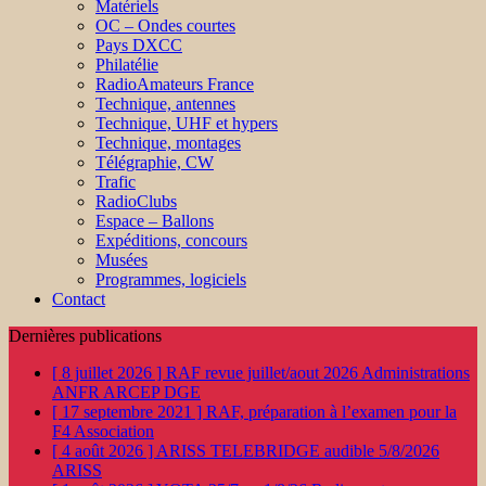
Matériels
OC – Ondes courtes
Pays DXCC
Philatélie
RadioAmateurs France
Technique, antennes
Technique, UHF et hypers
Technique, montages
Télégraphie, CW
Trafic
RadioClubs
Espace – Ballons
Expéditions, concours
Musées
Programmes, logiciels
Contact
Dernières publications
[ 8 juillet 2026 ]
RAF revue juillet/aout 2026
Administrations
ANFR ARCEP DGE
[ 17 septembre 2021 ]
RAF, préparation à l’examen pour la
F4
Association
[ 4 août 2026 ]
ARISS TELEBRIDGE audible 5/8/2026
ARISS