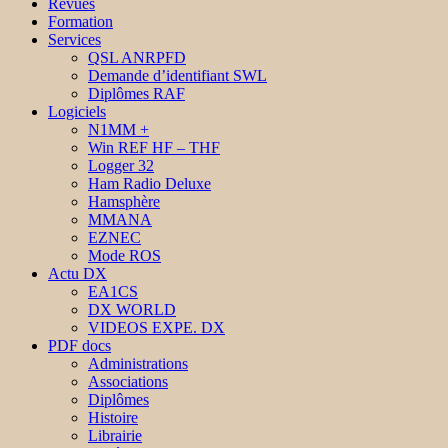
Revues
Formation
Services
QSL ANRPFD
Demande d’identifiant SWL
Diplômes RAF
Logiciels
N1MM +
Win REF HF – THF
Logger 32
Ham Radio Deluxe
Hamsphère
MMANA
EZNEC
Mode ROS
Actu DX
EA1CS
DX WORLD
VIDEOS EXPE. DX
PDF docs
Administrations
Associations
Diplômes
Histoire
Librairie