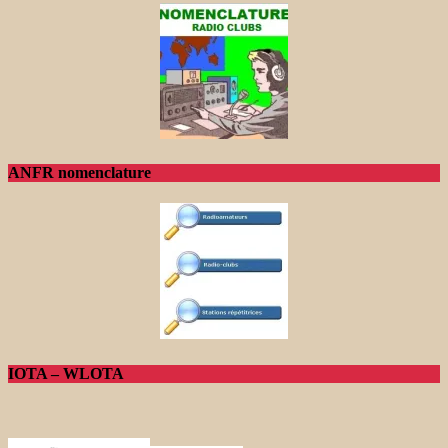
ANFR nomenclature
IOTA – WLOTA