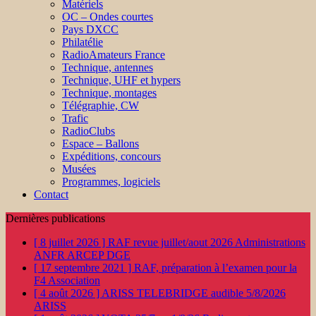
Matériels
OC – Ondes courtes
Pays DXCC
Philatélie
RadioAmateurs France
Technique, antennes
Technique, UHF et hypers
Technique, montages
Télégraphie, CW
Trafic
RadioClubs
Espace – Ballons
Expéditions, concours
Musées
Programmes, logiciels
Contact
Dernières publications
[ 8 juillet 2026 ]
RAF revue juillet/aout 2026
Administrations
ANFR ARCEP DGE
[ 17 septembre 2021 ]
RAF, préparation à l’examen pour la
F4
Association
[ 4 août 2026 ]
ARISS TELEBRIDGE audible 5/8/2026
ARISS