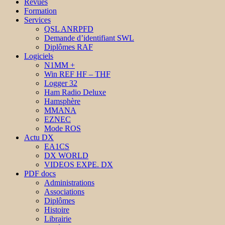
Revues
Formation
Services
QSL ANRPFD
Demande d’identifiant SWL
Diplômes RAF
Logiciels
N1MM +
Win REF HF – THF
Logger 32
Ham Radio Deluxe
Hamsphère
MMANA
EZNEC
Mode ROS
Actu DX
EA1CS
DX WORLD
VIDEOS EXPE. DX
PDF docs
Administrations
Associations
Diplômes
Histoire
Librairie