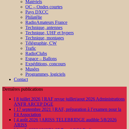
Matériels
OC – Ondes courtes
Pays DXCC
Philatélie
RadioAmateurs France
Technique, antennes
Technique, UHF et hypers
Technique, montages
Télégraphie, CW
Trafic
RadioClubs
Espace – Ballons
Expéditions, concours
Musées
Programmes, logiciels
Contact
Dernières publications
[ 8 juillet 2026 ]
RAF revue juillet/aout 2026
Administrations
ANFR ARCEP DGE
[ 17 septembre 2021 ]
RAF, préparation à l’examen pour la
F4
Association
[ 4 août 2026 ]
ARISS TELEBRIDGE audible 5/8/2026
ARISS