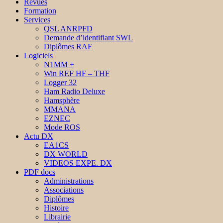
Revues
Formation
Services
QSL ANRPFD
Demande d’identifiant SWL
Diplômes RAF
Logiciels
N1MM +
Win REF HF – THF
Logger 32
Ham Radio Deluxe
Hamsphère
MMANA
EZNEC
Mode ROS
Actu DX
EA1CS
DX WORLD
VIDEOS EXPE. DX
PDF docs
Administrations
Associations
Diplômes
Histoire
Librairie