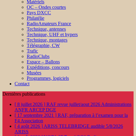
Matériels
OC – Ondes courtes
Pays DXCC
Philatélie
RadioAmateurs France
Technique, antennes
Technique, UHF et hypers
Technique, montages
Télégraphie, CW
Trafic
RadioClubs
Espace – Ballons
Expéditions, concours
Musées
Programmes, logiciels
Contact
Dernières publications
[ 8 juillet 2026 ]
RAF revue juillet/aout 2026
Administrations
ANFR ARCEP DGE
[ 17 septembre 2021 ]
RAF, préparation à l’examen pour la
F4
Association
[ 4 août 2026 ]
ARISS TELEBRIDGE audible 5/8/2026
ARISS