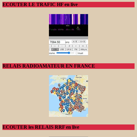
ECOUTER LE TRAFIC HF en live
RELAIS RADIOAMATEUR EN FRANCE
ECOUTER les RELAIS RRF en live