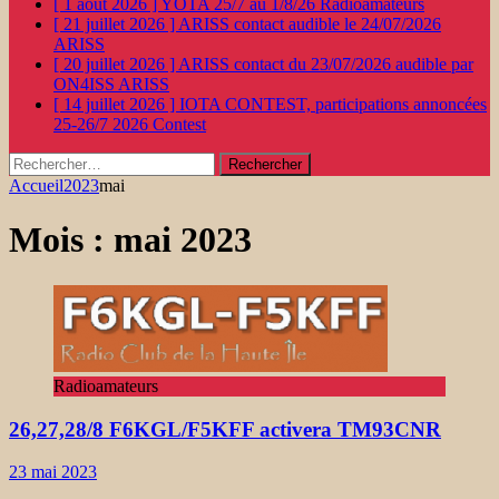
[ 1 août 2026 ]
YOTA 25/7 au 1/8/26
Radioamateurs
[ 21 juillet 2026 ]
ARISS contact audible le 24/07/2026
ARISS
[ 20 juillet 2026 ]
ARISS contact du 23/07/2026 audible par
ON4ISS
ARISS
[ 14 juillet 2026 ]
IOTA CONTEST, participations annoncées
25-26/7 2026
Contest
Rechercher :
Accueil
2023
mai
Mois :
mai 2023
Radioamateurs
26,27,28/8 F6KGL/F5KFF activera TM93CNR
23 mai 2023