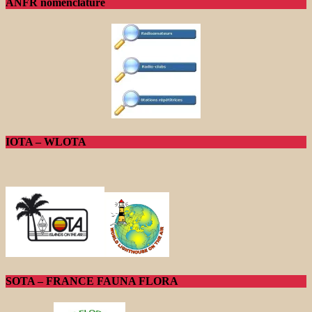
ANFR nomenclature
IOTA – WLOTA
SOTA – FRANCE FAUNA FLORA