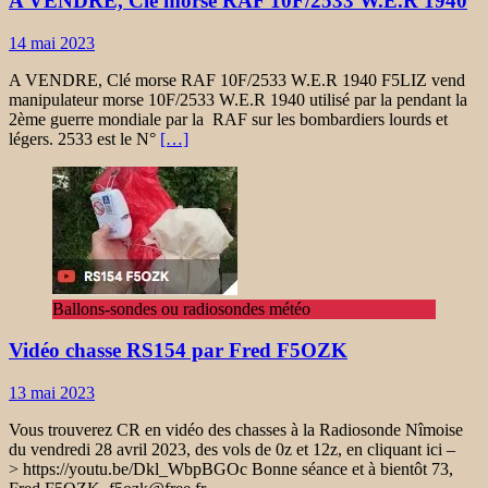
A VENDRE, Clé morse RAF 10F/2533 W.E.R 1940
14 mai 2023
A VENDRE, Clé morse RAF 10F/2533 W.E.R 1940 F5LIZ vend
manipulateur morse 10F/2533 W.E.R 1940 utilisé par la pendant la
2ème guerre mondiale par la RAF sur les bombardiers lourds et
légers. 2533 est le N°
[…]
Ballons-sondes ou radiosondes météo
Vidéo chasse RS154 par Fred F5OZK
13 mai 2023
Vous trouverez CR en vidéo des chasses à la Radiosonde Nîmoise
du vendredi 28 avril 2023, des vols de 0z et 12z, en cliquant ici –
> https://youtu.be/Dkl_WbpBGOc Bonne séance et à bientôt 73,