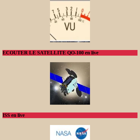
ECOUTER LE SATELLITE QO-100 en live
ISS en live