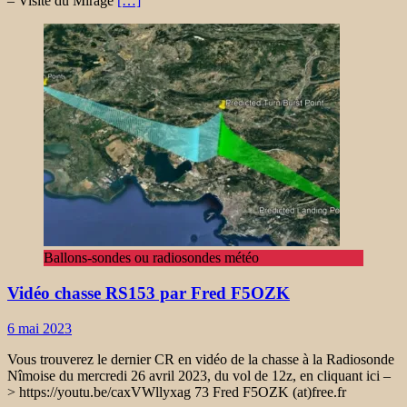
– Visite du Mirage
[…]
Ballons-sondes ou radiosondes météo
Vidéo chasse RS153 par Fred F5OZK
6 mai 2023
Vous trouverez le dernier CR en vidéo de la chasse à la Radiosonde
Nîmoise du mercredi 26 avril 2023, du vol de 12z, en cliquant ici –
> https://youtu.be/caxVWllyxag 73 Fred F5OZK (at)free.fr