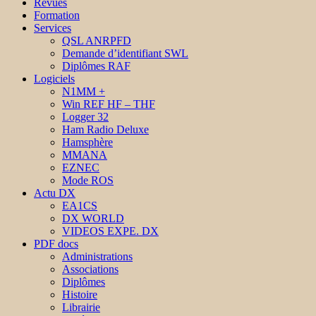
Revues
Formation
Services
QSL ANRPFD
Demande d’identifiant SWL
Diplômes RAF
Logiciels
N1MM +
Win REF HF – THF
Logger 32
Ham Radio Deluxe
Hamsphère
MMANA
EZNEC
Mode ROS
Actu DX
EA1CS
DX WORLD
VIDEOS EXPE. DX
PDF docs
Administrations
Associations
Diplômes
Histoire
Librairie