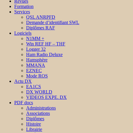
Revues
Formation
Services
QSL ANRPFD
Demande d’identifiant SWL
Diplômes RAF
Logiciels
N1MM +
Win REF HF – THF
Logger 32
Ham Radio Deluxe
Hamsphère
MMANA
EZNEC
Mode ROS
Actu DX
EA1CS
DX WORLD
VIDEOS EXPE. DX
PDF docs
Administrations
Associations
Diplômes
Histoire
Librairie