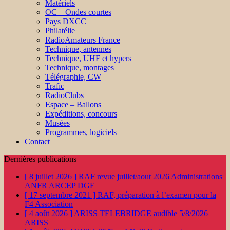
Matériels
OC – Ondes courtes
Pays DXCC
Philatélie
RadioAmateurs France
Technique, antennes
Technique, UHF et hypers
Technique, montages
Télégraphie, CW
Trafic
RadioClubs
Espace – Ballons
Expéditions, concours
Musées
Programmes, logiciels
Contact
Dernières publications
[ 8 juillet 2026 ]
RAF revue juillet/aout 2026
Administrations
ANFR ARCEP DGE
[ 17 septembre 2021 ]
RAF, préparation à l’examen pour la
F4
Association
[ 4 août 2026 ]
ARISS TELEBRIDGE audible 5/8/2026
ARISS