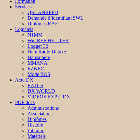
Formation
Services
QSL ANRPFD
Demande d’identifiant SWL
Diplômes RAF
Logiciels
N1MM +
Win REF HF – THF
Logger 32
Ham Radio Deluxe
Hamsphère
MMANA
EZNEC
Mode ROS
Actu DX
EA1CS
DX WORLD
VIDEOS EXPE. DX
PDF docs
Administrations
Associations
Diplômes
Histoire
Librairie
Matériels