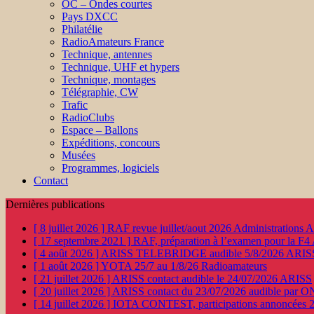
OC – Ondes courtes
Pays DXCC
Philatélie
RadioAmateurs France
Technique, antennes
Technique, UHF et hypers
Technique, montages
Télégraphie, CW
Trafic
RadioClubs
Espace – Ballons
Expéditions, concours
Musées
Programmes, logiciels
Contact
Dernières publications
[ 8 juillet 2026 ]
RAF revue juillet/aout 2026
Administration
[ 17 septembre 2021 ]
RAF, préparation à l’examen pour la F4
[ 4 août 2026 ]
ARISS TELEBRIDGE audible 5/8/2026
ARIS
[ 1 août 2026 ]
YOTA 25/7 au 1/8/26
Radioamateurs
[ 21 juillet 2026 ]
ARISS contact audible le 24/07/2026
ARISS
[ 20 juillet 2026 ]
ARISS contact du 23/07/2026 audible par 
[ 14 juillet 2026 ]
IOTA CONTEST, participations annoncées 