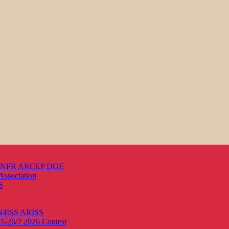
s ANFR ARCEP DGE
Association
S
ON4ISS
ARISS
25-26/7 2026
Contest