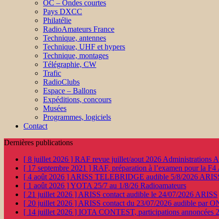
OC – Ondes courtes
Pays DXCC
Philatélie
RadioAmateurs France
Technique, antennes
Technique, UHF et hypers
Technique, montages
Télégraphie, CW
Trafic
RadioClubs
Espace – Ballons
Expéditions, concours
Musées
Programmes, logiciels
Contact
Dernières publications
[ 8 juillet 2026 ]
RAF revue juillet/aout 2026
Administration
[ 17 septembre 2021 ]
RAF, préparation à l’examen pour la F4
[ 4 août 2026 ]
ARISS TELEBRIDGE audible 5/8/2026
ARIS
[ 1 août 2026 ]
YOTA 25/7 au 1/8/26
Radioamateurs
[ 21 juillet 2026 ]
ARISS contact audible le 24/07/2026
ARISS
[ 20 juillet 2026 ]
ARISS contact du 23/07/2026 audible par 
[ 14 juillet 2026 ]
IOTA CONTEST, participations annoncées 