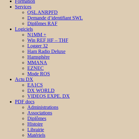
Formation
Services
QSL ANRPFD
Demande d’identifiant SWL
Diplômes RAF
Logiciels
N1MM +
Win REF HF – THF
Logger 32
Ham Radio Deluxe
Hamsphère
MMANA
EZNEC
Mode ROS
Actu DX
EA1CS
DX WORLD
VIDEOS EXPE. DX
PDF docs
Administrations
Associations
Diplômes
Histoire
Librairie
Matériels