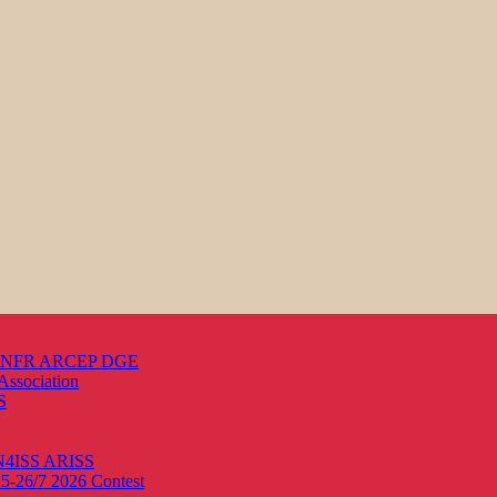
s ANFR ARCEP DGE
Association
S
ON4ISS
ARISS
25-26/7 2026
Contest