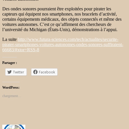
Des
ondes sonores
pourraient être exploitées pour pirater les
capteurs
qui équipent nos
smartphones
, nos
bracelets d’activité
,
certains équipements médicaux, des objets connectés et même des
voitures autonomes
. C’est ce qu’affirment des chercheurs de
l’université du Michigan (États-Unis), démonstrations à l’appui.
La suite
http://www.futura-sciences.com/tech/actualites/securite-
pirater-smartphones-voitures-autonomes-ondes-sonores-suffiraient-
66683/#xtor=RSS-8
Partager :
Twitter
Facebook
WordPress:
chargement…