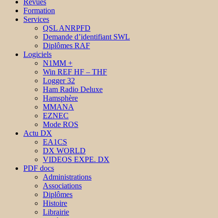
Revues
Formation
Services
QSL ANRPFD
Demande d’identifiant SWL
Diplômes RAF
Logiciels
N1MM +
Win REF HF – THF
Logger 32
Ham Radio Deluxe
Hamsphère
MMANA
EZNEC
Mode ROS
Actu DX
EA1CS
DX WORLD
VIDEOS EXPE. DX
PDF docs
Administrations
Associations
Diplômes
Histoire
Librairie