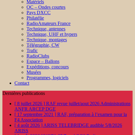
Matériels
OC – Ondes courtes
Pays DXCC
Philatélie
RadioAmateurs France
Technique, antennes
Technique, UHF et hypers
Technique, montages
Télégraphie, CW
Trafic
RadioClubs
Espace – Ballons
Expéditions, concours
Musées
Programmes, logiciels
Contact
Dernières publications
[ 8 juillet 2026 ]
RAF revue juillet/aout 2026
Administrations
ANFR ARCEP DGE
[ 17 septembre 2021 ]
RAF, préparation à l’examen pour la
F4
Association
[ 4 août 2026 ]
ARISS TELEBRIDGE audible 5/8/2026
ARISS