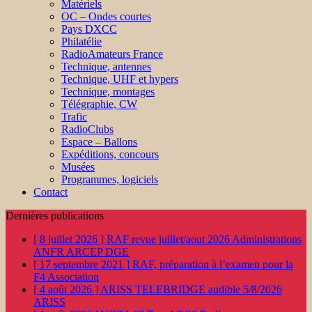
Matériels
OC – Ondes courtes
Pays DXCC
Philatélie
RadioAmateurs France
Technique, antennes
Technique, UHF et hypers
Technique, montages
Télégraphie, CW
Trafic
RadioClubs
Espace – Ballons
Expéditions, concours
Musées
Programmes, logiciels
Contact
Dernières publications
[ 8 juillet 2026 ]
RAF revue juillet/aout 2026
Administrations
ANFR ARCEP DGE
[ 17 septembre 2021 ]
RAF, préparation à l’examen pour la
F4
Association
[ 4 août 2026 ]
ARISS TELEBRIDGE audible 5/8/2026
ARISS