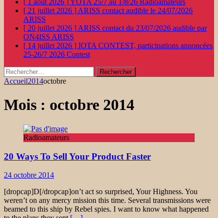
[ 1 août 2026 ]
YOTA 25/7 au 1/8/26
Radioamateurs
[ 21 juillet 2026 ]
ARISS contact audible le 24/07/2026
ARISS
[ 20 juillet 2026 ]
ARISS contact du 23/07/2026 audible par
ON4ISS
ARISS
[ 14 juillet 2026 ]
IOTA CONTEST, participations annoncées
25-26/7 2026
Contest
Rechercher :
Accueil
2014
octobre
Mois :
octobre 2014
Radioamateurs
20 Ways To Sell Your Product Faster
24 octobre 2014
[dropcap]D[/dropcap]on’t act so surprised, Your Highness. You
weren’t on any mercy mission this time. Several transmissions were
beamed to this ship by Rebel spies. I want to know what happened
to the plans they sent
[…]