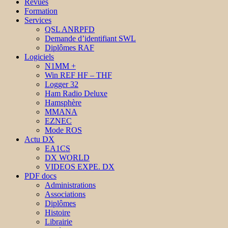
Revues
Formation
Services
QSL ANRPFD
Demande d’identifiant SWL
Diplômes RAF
Logiciels
N1MM +
Win REF HF – THF
Logger 32
Ham Radio Deluxe
Hamsphère
MMANA
EZNEC
Mode ROS
Actu DX
EA1CS
DX WORLD
VIDEOS EXPE. DX
PDF docs
Administrations
Associations
Diplômes
Histoire
Librairie