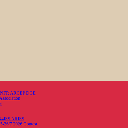
s ANFR ARCEP DGE
Association
S
ON4ISS
ARISS
25-26/7 2026
Contest