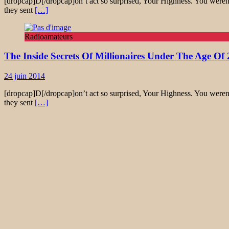
[dropcap]D[/dropcap]on’t act so surprised, Your Highness. You weren’
they sent
[…]
Radioamateurs
The Inside Secrets Of Millionaires Under The Age Of 
24 juin 2014
[dropcap]D[/dropcap]on’t act so surprised, Your Highness. You weren’
they sent
[…]