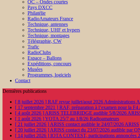
OC – Ondes courtes
Pays DXCC
Philatélie
RadioAmateurs France
Technique, antennes
Technique, UHF et hypers
Technique, montages
Télégraphie, CW
Trafic
RadioClubs
Espace – Ballons
Expéditions, concours
Musées
Programmes, logiciels
Contact
Dernières publications
[ 8 juillet 2026 ]
RAF revue juillet/aout 2026
Administration
[ 17 septembre 2021 ]
RAF, préparation à l’examen pour la F4
[ 4 août 2026 ]
ARISS TELEBRIDGE audible 5/8/2026
ARIS
[ 1 août 2026 ]
YOTA 25/7 au 1/8/26
Radioamateurs
[ 21 juillet 2026 ]
ARISS contact audible le 24/07/2026
ARISS
[ 20 juillet 2026 ]
ARISS contact du 23/07/2026 audible par 
[ 14 juillet 2026 ]
IOTA CONTEST, participations annoncées 