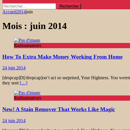
Rechercher :
Accueil
2014
juin
Mois :
juin 2014
Radioamateurs
How To Extra Make Money Working From Home
24 juin 2014
[dropcap]D[/dropcap]on’t act so surprised, Your Highness. You weren’
they sent
[…]
Radioamateurs
New! A Stain Remover That Works Like Magic
24 juin 2014