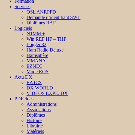
Formation
Services
QSL ANRPFD
Demande d’identifiant SWL
Diplômes RAF
Logiciels
N1MM +
Win REF HF – THF
Logger 32
Ham Radio Deluxe
Hamsphère
MMANA
EZNEC
Mode ROS
Actu DX
EA1CS
DX WORLD
VIDEOS EXPE. DX
PDF docs
Administrations
Associations
Diplômes
Histoire
Librairie
Matériels