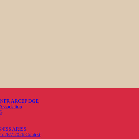
s ANFR ARCEP DGE
Association
S
ON4ISS
ARISS
25-26/7 2026
Contest