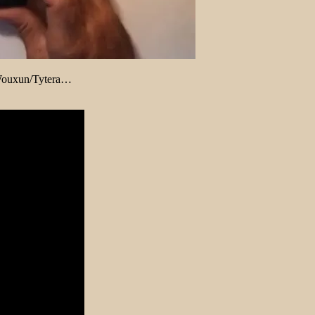
f Wouxun/Tytera…