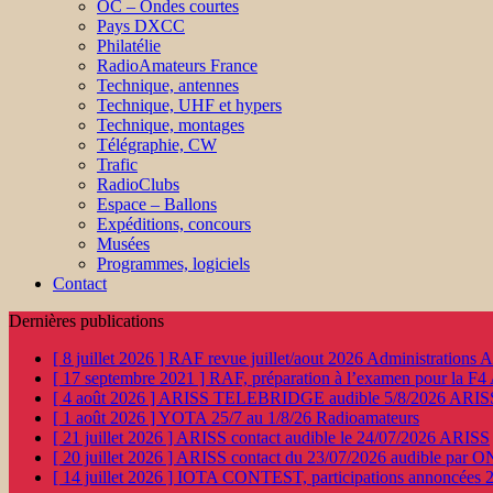
OC – Ondes courtes
Pays DXCC
Philatélie
RadioAmateurs France
Technique, antennes
Technique, UHF et hypers
Technique, montages
Télégraphie, CW
Trafic
RadioClubs
Espace – Ballons
Expéditions, concours
Musées
Programmes, logiciels
Contact
Dernières publications
[ 8 juillet 2026 ]
RAF revue juillet/aout 2026
Administration
[ 17 septembre 2021 ]
RAF, préparation à l’examen pour la F4
[ 4 août 2026 ]
ARISS TELEBRIDGE audible 5/8/2026
ARIS
[ 1 août 2026 ]
YOTA 25/7 au 1/8/26
Radioamateurs
[ 21 juillet 2026 ]
ARISS contact audible le 24/07/2026
ARISS
[ 20 juillet 2026 ]
ARISS contact du 23/07/2026 audible par 
[ 14 juillet 2026 ]
IOTA CONTEST, participations annoncées 