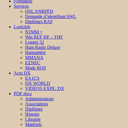
Formation
Services
QSL ANRPFD
Demande d’identifiant SWL
Diplômes RAF
Logiciels
N1MM +
Win REF HF – THF
Logger 32
Ham Radio Deluxe
Hamsphère
MMANA
EZNEC
Mode ROS
Actu DX
EA1CS
DX WORLD
VIDEOS EXPE. DX
PDF docs
Administrations
Associations
Diplômes
Histoire
Librairie
Matériels