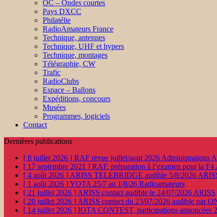
OC – Ondes courtes
Pays DXCC
Philatélie
RadioAmateurs France
Technique, antennes
Technique, UHF et hypers
Technique, montages
Télégraphie, CW
Trafic
RadioClubs
Espace – Ballons
Expéditions, concours
Musées
Programmes, logiciels
Contact
Dernières publications
[ 8 juillet 2026 ]
RAF revue juillet/aout 2026
Administration
[ 17 septembre 2021 ]
RAF, préparation à l’examen pour la F4
[ 4 août 2026 ]
ARISS TELEBRIDGE audible 5/8/2026
ARIS
[ 1 août 2026 ]
YOTA 25/7 au 1/8/26
Radioamateurs
[ 21 juillet 2026 ]
ARISS contact audible le 24/07/2026
ARISS
[ 20 juillet 2026 ]
ARISS contact du 23/07/2026 audible par 
[ 14 juillet 2026 ]
IOTA CONTEST, participations annoncées 