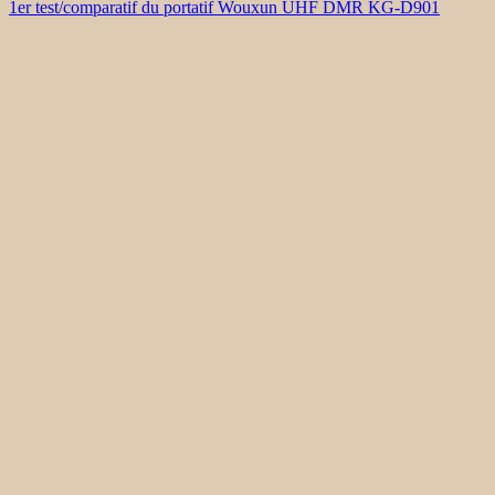
1er test/comparatif du portatif Wouxun UHF DMR KG-D901