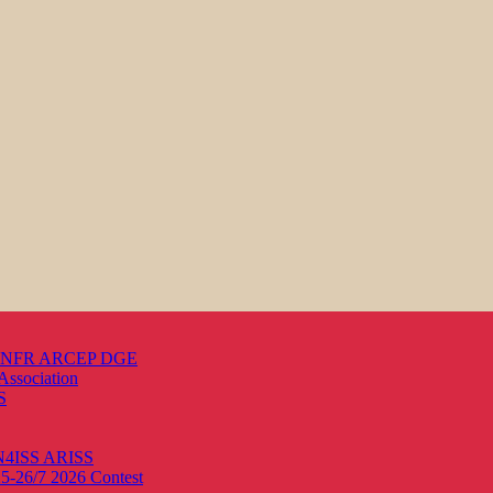
s ANFR ARCEP DGE
Association
S
ON4ISS
ARISS
25-26/7 2026
Contest