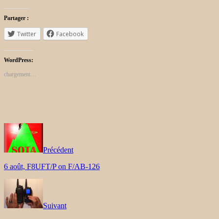
Partager :
Twitter
Facebook
WordPress:
chargement…
Précédent
6 août, F8UFT/P on F/AB-126
Suivant