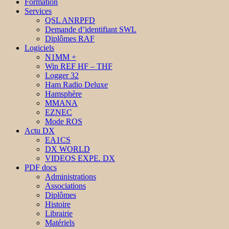
Formation
Services
QSL ANRPFD
Demande d’identifiant SWL
Diplômes RAF
Logiciels
N1MM +
Win REF HF – THF
Logger 32
Ham Radio Deluxe
Hamsphère
MMANA
EZNEC
Mode ROS
Actu DX
EA1CS
DX WORLD
VIDEOS EXPE. DX
PDF docs
Administrations
Associations
Diplômes
Histoire
Librairie
Matériels