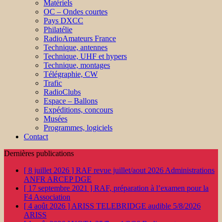
Matériels
OC – Ondes courtes
Pays DXCC
Philatélie
RadioAmateurs France
Technique, antennes
Technique, UHF et hypers
Technique, montages
Télégraphie, CW
Trafic
RadioClubs
Espace – Ballons
Expéditions, concours
Musées
Programmes, logiciels
Contact
Dernières publications
[ 8 juillet 2026 ]
RAF revue juillet/aout 2026
Administrations
ANFR ARCEP DGE
[ 17 septembre 2021 ]
RAF, préparation à l’examen pour la
F4
Association
[ 4 août 2026 ]
ARISS TELEBRIDGE audible 5/8/2026
ARISS