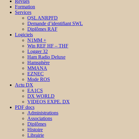
Revues
Formation
Services
QSL ANRPFD
Demande d’identifiant SWL
Diplômes RAF
Logiciels
N1MM +
Win REF HF – THF
Logger 32
Ham Radio Deluxe
Hamsphère
MMANA
EZNEC
Mode ROS
Actu DX
EA1CS
DX WORLD
VIDEOS EXPE. DX
PDF docs
Administrations
Associations
Diplômes
Histoire
Librairie