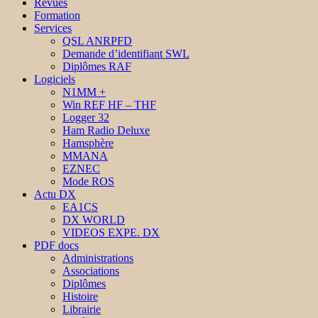
Revues
Formation
Services
QSL ANRPFD
Demande d’identifiant SWL
Diplômes RAF
Logiciels
N1MM +
Win REF HF – THF
Logger 32
Ham Radio Deluxe
Hamsphère
MMANA
EZNEC
Mode ROS
Actu DX
EA1CS
DX WORLD
VIDEOS EXPE. DX
PDF docs
Administrations
Associations
Diplômes
Histoire
Librairie