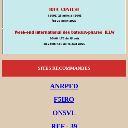
SITES RECOMMANDES
ANRPFD
F5IRO
ON5VL
REF - 39