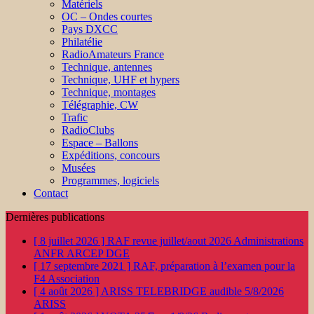
Matériels
OC – Ondes courtes
Pays DXCC
Philatélie
RadioAmateurs France
Technique, antennes
Technique, UHF et hypers
Technique, montages
Télégraphie, CW
Trafic
RadioClubs
Espace – Ballons
Expéditions, concours
Musées
Programmes, logiciels
Contact
Dernières publications
[ 8 juillet 2026 ]
RAF revue juillet/aout 2026
Administrations
ANFR ARCEP DGE
[ 17 septembre 2021 ]
RAF, préparation à l’examen pour la
F4
Association
[ 4 août 2026 ]
ARISS TELEBRIDGE audible 5/8/2026
ARISS