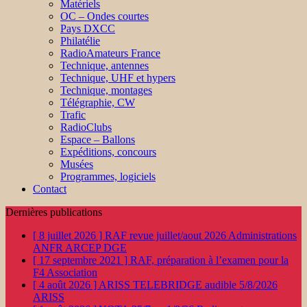
Matériels
OC – Ondes courtes
Pays DXCC
Philatélie
RadioAmateurs France
Technique, antennes
Technique, UHF et hypers
Technique, montages
Télégraphie, CW
Trafic
RadioClubs
Espace – Ballons
Expéditions, concours
Musées
Programmes, logiciels
Contact
Dernières publications
[ 8 juillet 2026 ]
RAF revue juillet/aout 2026
Administrations
ANFR ARCEP DGE
[ 17 septembre 2021 ]
RAF, préparation à l’examen pour la
F4
Association
[ 4 août 2026 ]
ARISS TELEBRIDGE audible 5/8/2026
ARISS