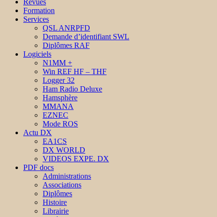
Revues
Formation
Services
QSL ANRPFD
Demande d’identifiant SWL
Diplômes RAF
Logiciels
N1MM +
Win REF HF – THF
Logger 32
Ham Radio Deluxe
Hamsphère
MMANA
EZNEC
Mode ROS
Actu DX
EA1CS
DX WORLD
VIDEOS EXPE. DX
PDF docs
Administrations
Associations
Diplômes
Histoire
Librairie