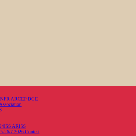
s ANFR ARCEP DGE
Association
S
ON4ISS
ARISS
25-26/7 2026
Contest