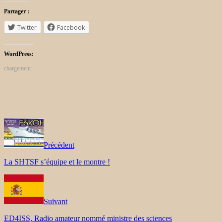
Partager :
Twitter
Facebook
WordPress:
chargement…
Précédent
La SHTSF s’équipe et le montre !
Suivant
ED4ISS, Radio amateur nommé ministre des sciences