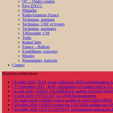
OC – Ondes courtes
Pays DXCC
Philatélie
RadioAmateurs France
Technique, antennes
Technique, UHF et hypers
Technique, montages
Télégraphie, CW
Trafic
RadioClubs
Espace – Ballons
Expéditions, concours
Musées
Programmes, logiciels
Contact
Dernières publications
[ 8 juillet 2026 ]
RAF revue juillet/aout 2026
Administration
[ 17 septembre 2021 ]
RAF, préparation à l’examen pour la F4
[ 4 août 2026 ]
ARISS TELEBRIDGE audible 5/8/2026
ARIS
[ 1 août 2026 ]
YOTA 25/7 au 1/8/26
Radioamateurs
[ 21 juillet 2026 ]
ARISS contact audible le 24/07/2026
ARISS
[ 20 juillet 2026 ]
ARISS contact du 23/07/2026 audible par 
[ 14 juillet 2026 ]
IOTA CONTEST, participations annoncées 