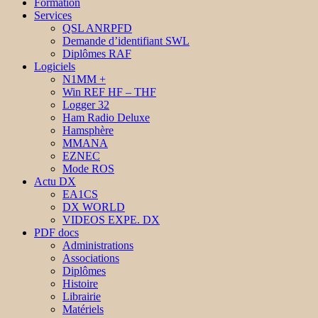
Formation
Services
QSL ANRPFD
Demande d’identifiant SWL
Diplômes RAF
Logiciels
N1MM +
Win REF HF – THF
Logger 32
Ham Radio Deluxe
Hamsphère
MMANA
EZNEC
Mode ROS
Actu DX
EA1CS
DX WORLD
VIDEOS EXPE. DX
PDF docs
Administrations
Associations
Diplômes
Histoire
Librairie
Matériels