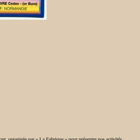
nt organisée par « La Fabrique » pour présenter nos activités.