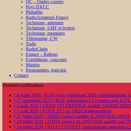
OC – Ondes courtes
Pays DXCC
Philatélie
RadioAmateurs France
Technique, antennes
Technique, UHF et hypers
Technique, montages
Télégraphie, CW
Trafic
RadioClubs
Espace – Ballons
Expéditions, concours
Musées
Programmes, logiciels
Contact
Dernières publications
[ 8 juillet 2026 ]
RAF revue juillet/aout 2026
Administration
[ 17 septembre 2021 ]
RAF, préparation à l’examen pour la F4
[ 4 août 2026 ]
ARISS TELEBRIDGE audible 5/8/2026
ARIS
[ 1 août 2026 ]
YOTA 25/7 au 1/8/26
Radioamateurs
[ 21 juillet 2026 ]
ARISS contact audible le 24/07/2026
ARISS
[ 20 juillet 2026 ]
ARISS contact du 23/07/2026 audible par 
[ 14 juillet 2026 ]
IOTA CONTEST, participations annoncées 