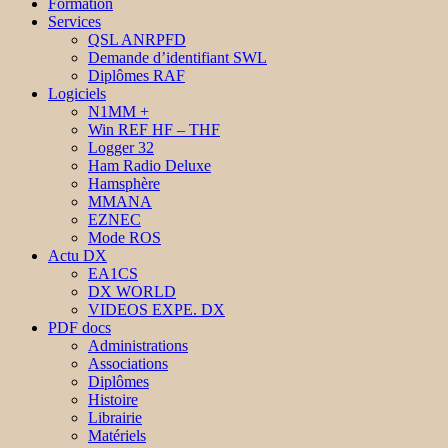
Formation
Services
QSL ANRPFD
Demande d’identifiant SWL
Diplômes RAF
Logiciels
N1MM +
Win REF HF – THF
Logger 32
Ham Radio Deluxe
Hamsphère
MMANA
EZNEC
Mode ROS
Actu DX
EA1CS
DX WORLD
VIDEOS EXPE. DX
PDF docs
Administrations
Associations
Diplômes
Histoire
Librairie
Matériels