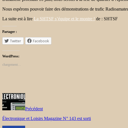
Nous espérons pouvoir faire des démonstrations de trafic Radioamateu
La suite est à lire
La SHTSF s’équipe et le montre !
de : SHTSF
Partager :
Twitter
Facebook
WordPress:
chargement…
Précédent
Électronique et Loisirs Magazine N° 143 est sorti