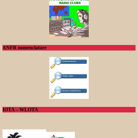
ANFR nomenclature
IOTA – WLOTA