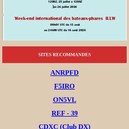
SITES RECOMMANDES
ANRPFD
F5IRO
ON5VL
REF - 39
CDXC (Club DX)