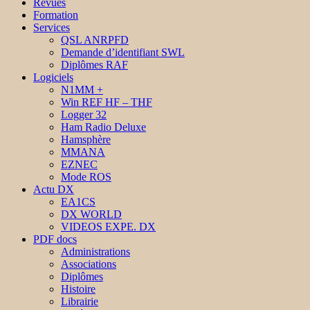
Revues
Formation
Services
QSL ANRPFD
Demande d’identifiant SWL
Diplômes RAF
Logiciels
N1MM +
Win REF HF – THF
Logger 32
Ham Radio Deluxe
Hamsphère
MMANA
EZNEC
Mode ROS
Actu DX
EA1CS
DX WORLD
VIDEOS EXPE. DX
PDF docs
Administrations
Associations
Diplômes
Histoire
Librairie