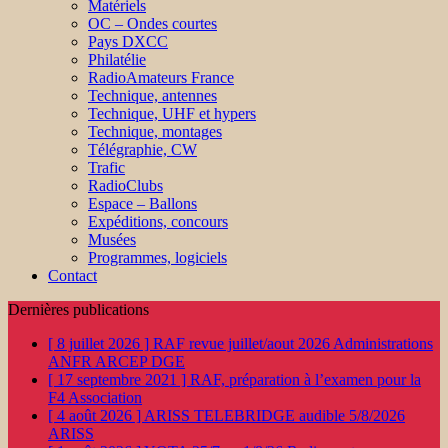
Matériels
OC – Ondes courtes
Pays DXCC
Philatélie
RadioAmateurs France
Technique, antennes
Technique, UHF et hypers
Technique, montages
Télégraphie, CW
Trafic
RadioClubs
Espace – Ballons
Expéditions, concours
Musées
Programmes, logiciels
Contact
Dernières publications
[ 8 juillet 2026 ]
RAF revue juillet/aout 2026
Administrations
ANFR ARCEP DGE
[ 17 septembre 2021 ]
RAF, préparation à l’examen pour la
F4
Association
[ 4 août 2026 ]
ARISS TELEBRIDGE audible 5/8/2026
ARISS