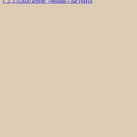
1, 2, 3 /5/2020 activité »Moulins » par F6HIA