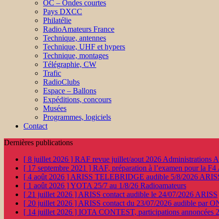
OC – Ondes courtes
Pays DXCC
Philatélie
RadioAmateurs France
Technique, antennes
Technique, UHF et hypers
Technique, montages
Télégraphie, CW
Trafic
RadioClubs
Espace – Ballons
Expéditions, concours
Musées
Programmes, logiciels
Contact
Dernières publications
[ 8 juillet 2026 ]
RAF revue juillet/aout 2026
Administration
[ 17 septembre 2021 ]
RAF, préparation à l’examen pour la F4
[ 4 août 2026 ]
ARISS TELEBRIDGE audible 5/8/2026
ARIS
[ 1 août 2026 ]
YOTA 25/7 au 1/8/26
Radioamateurs
[ 21 juillet 2026 ]
ARISS contact audible le 24/07/2026
ARISS
[ 20 juillet 2026 ]
ARISS contact du 23/07/2026 audible par 
[ 14 juillet 2026 ]
IOTA CONTEST, participations annoncées 