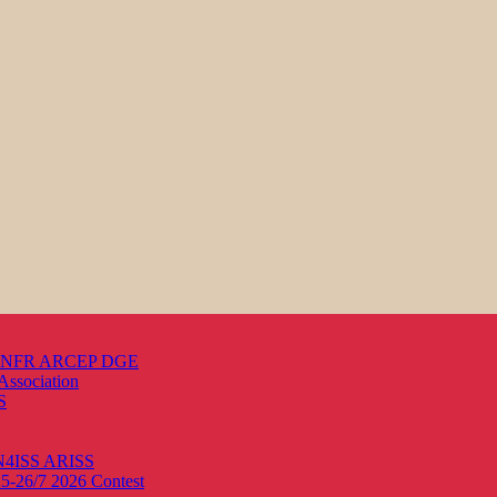
s ANFR ARCEP DGE
Association
S
ON4ISS
ARISS
25-26/7 2026
Contest