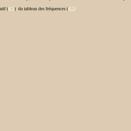
tif (
ICI
) du tableau des fréquences (
ICI)