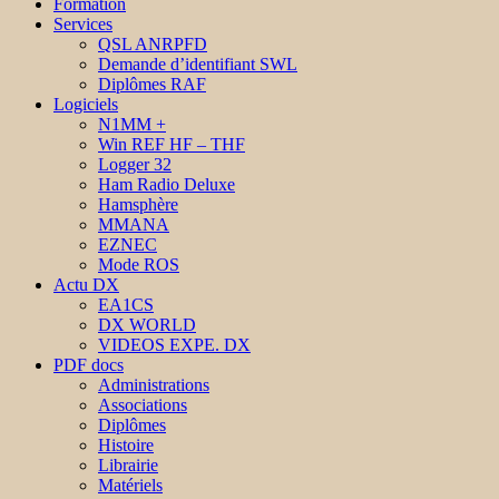
Formation
Services
QSL ANRPFD
Demande d’identifiant SWL
Diplômes RAF
Logiciels
N1MM +
Win REF HF – THF
Logger 32
Ham Radio Deluxe
Hamsphère
MMANA
EZNEC
Mode ROS
Actu DX
EA1CS
DX WORLD
VIDEOS EXPE. DX
PDF docs
Administrations
Associations
Diplômes
Histoire
Librairie
Matériels