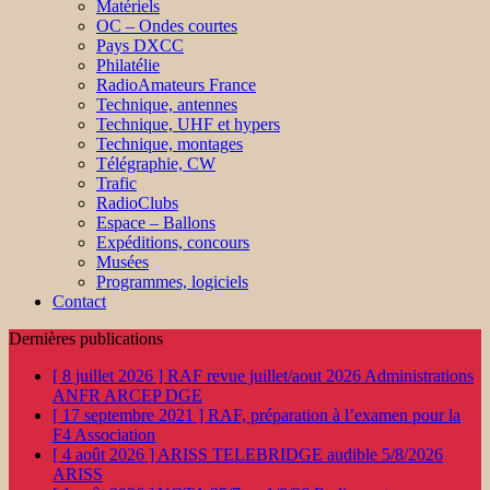
Matériels
OC – Ondes courtes
Pays DXCC
Philatélie
RadioAmateurs France
Technique, antennes
Technique, UHF et hypers
Technique, montages
Télégraphie, CW
Trafic
RadioClubs
Espace – Ballons
Expéditions, concours
Musées
Programmes, logiciels
Contact
Dernières publications
[ 8 juillet 2026 ]
RAF revue juillet/aout 2026
Administrations
ANFR ARCEP DGE
[ 17 septembre 2021 ]
RAF, préparation à l’examen pour la
F4
Association
[ 4 août 2026 ]
ARISS TELEBRIDGE audible 5/8/2026
ARISS