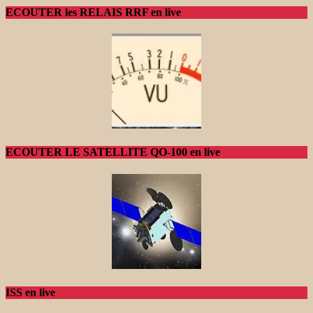
ECOUTER les RELAIS RRF en live
ECOUTER LE SATELLITE QO-100 en live
ISS en live