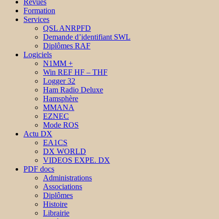
Revues
Formation
Services
QSL ANRPFD
Demande d’identifiant SWL
Diplômes RAF
Logiciels
N1MM +
Win REF HF – THF
Logger 32
Ham Radio Deluxe
Hamsphère
MMANA
EZNEC
Mode ROS
Actu DX
EA1CS
DX WORLD
VIDEOS EXPE. DX
PDF docs
Administrations
Associations
Diplômes
Histoire
Librairie