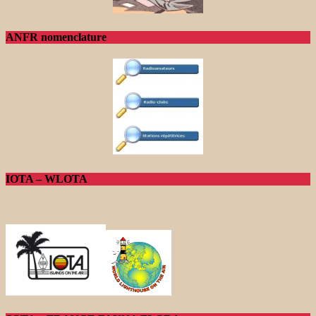
ANFR nomenclature
IOTA – WLOTA