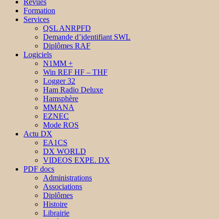
Revues
Formation
Services
QSL ANRPFD
Demande d’identifiant SWL
Diplômes RAF
Logiciels
N1MM +
Win REF HF – THF
Logger 32
Ham Radio Deluxe
Hamsphère
MMANA
EZNEC
Mode ROS
Actu DX
EA1CS
DX WORLD
VIDEOS EXPE. DX
PDF docs
Administrations
Associations
Diplômes
Histoire
Librairie