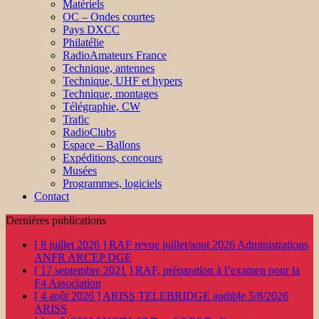
Matériels
OC – Ondes courtes
Pays DXCC
Philatélie
RadioAmateurs France
Technique, antennes
Technique, UHF et hypers
Technique, montages
Télégraphie, CW
Trafic
RadioClubs
Espace – Ballons
Expéditions, concours
Musées
Programmes, logiciels
Contact
Dernières publications
[ 8 juillet 2026 ]
RAF revue juillet/aout 2026
Administrations
ANFR ARCEP DGE
[ 17 septembre 2021 ]
RAF, préparation à l’examen pour la
F4
Association
[ 4 août 2026 ]
ARISS TELEBRIDGE audible 5/8/2026
ARISS