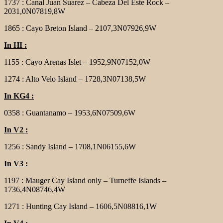
1737 : Canal Juan Suarez – Cabeza Del Este Rock –
2031,0N07819,8W
1865 : Cayo Breton Island – 2107,3N07926,9W
In HI :
1155 : Cayo Arenas Islet – 1952,9N07152,0W
1274 : Alto Velo Island – 1728,3N07138,5W
In KG4 :
0358 : Guantanamo – 1953,6N07509,6W
In V2 :
1256 : Sandy Island – 1708,1N06155,6W
In V3 :
1197 : Mauger Cay Island only – Turneffe Islands –
1736,4N08746,4W
1271 : Hunting Cay Island – 1606,5N08816,1W