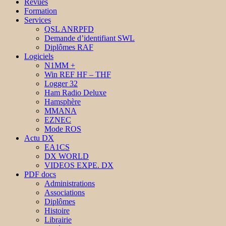
Revues
Formation
Services
QSL ANRPFD
Demande d’identifiant SWL
Diplômes RAF
Logiciels
N1MM +
Win REF HF – THF
Logger 32
Ham Radio Deluxe
Hamsphère
MMANA
EZNEC
Mode ROS
Actu DX
EA1CS
DX WORLD
VIDEOS EXPE. DX
PDF docs
Administrations
Associations
Diplômes
Histoire
Librairie