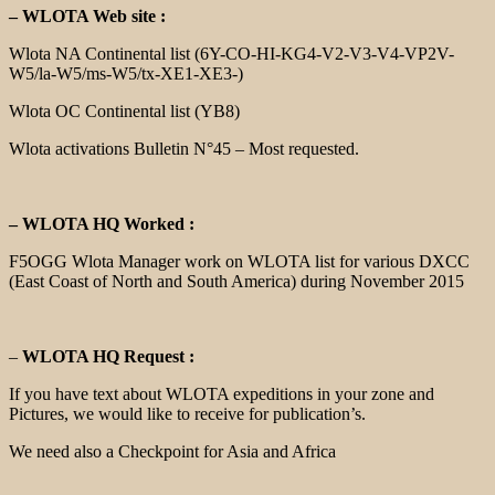
– WLOTA Web site :
Wlota NA Continental list (6Y-CO-HI-KG4-V2-V3-V4-VP2V-
W5/la-W5/ms-W5/tx-XE1-XE3-)
Wlota OC Continental list (YB8)
Wlota activations Bulletin N°45 – Most requested.
– WLOTA HQ Worked :
F5OGG Wlota Manager work on WLOTA list for various DXCC
(East Coast of North and South America) during November 2015
–
WLOTA HQ Request :
If you have text about WLOTA expeditions in your zone and
Pictures, we would like to receive for publication’s.
We need also a Checkpoint for Asia and Africa