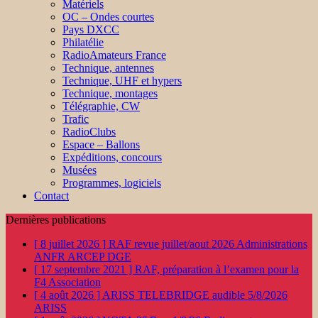
Matériels
OC – Ondes courtes
Pays DXCC
Philatélie
RadioAmateurs France
Technique, antennes
Technique, UHF et hypers
Technique, montages
Télégraphie, CW
Trafic
RadioClubs
Espace – Ballons
Expéditions, concours
Musées
Programmes, logiciels
Contact
Dernières publications
[ 8 juillet 2026 ]
RAF revue juillet/aout 2026
Administrations
ANFR ARCEP DGE
[ 17 septembre 2021 ]
RAF, préparation à l’examen pour la
F4
Association
[ 4 août 2026 ]
ARISS TELEBRIDGE audible 5/8/2026
ARISS