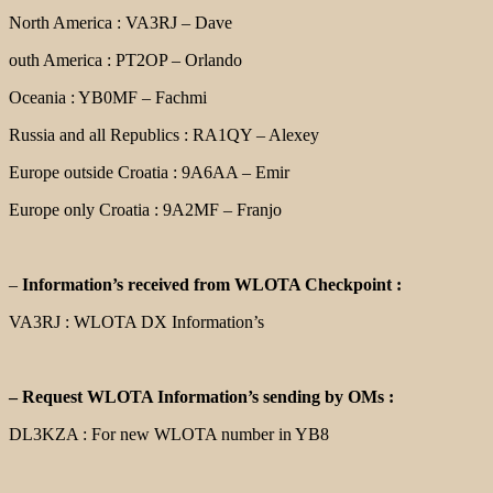
North America : VA3RJ – Dave
outh America : PT2OP – Orlando
Oceania : YB0MF – Fachmi
Russia and all Republics : RA1QY – Alexey
Europe outside Croatia : 9A6AA – Emir
Europe only Croatia : 9A2MF – Franjo
–
Information’s received from WLOTA Checkpoint :
VA3RJ : WLOTA DX Information’s
– Request WLOTA Information’s sending by OMs :
DL3KZA : For new WLOTA number in YB8