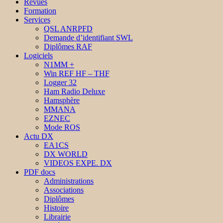
Revues
Formation
Services
QSL ANRPFD
Demande d’identifiant SWL
Diplômes RAF
Logiciels
N1MM +
Win REF HF – THF
Logger 32
Ham Radio Deluxe
Hamsphère
MMANA
EZNEC
Mode ROS
Actu DX
EA1CS
DX WORLD
VIDEOS EXPE. DX
PDF docs
Administrations
Associations
Diplômes
Histoire
Librairie