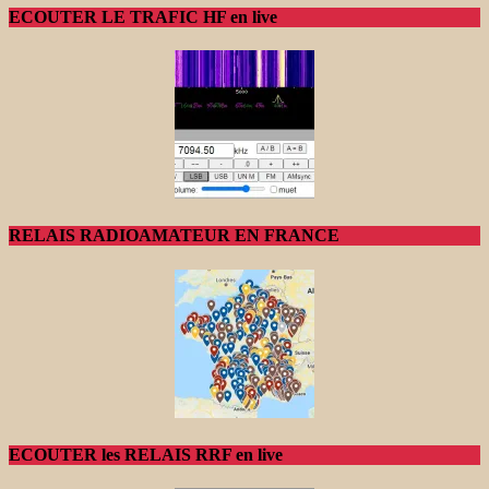
ECOUTER LE TRAFIC HF en live
RELAIS RADIOAMATEUR EN FRANCE
ECOUTER les RELAIS RRF en live