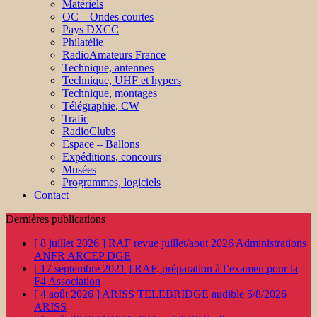
Matériels
OC – Ondes courtes
Pays DXCC
Philatélie
RadioAmateurs France
Technique, antennes
Technique, UHF et hypers
Technique, montages
Télégraphie, CW
Trafic
RadioClubs
Espace – Ballons
Expéditions, concours
Musées
Programmes, logiciels
Contact
Dernières publications
[ 8 juillet 2026 ]
RAF revue juillet/aout 2026
Administrations
ANFR ARCEP DGE
[ 17 septembre 2021 ]
RAF, préparation à l’examen pour la
F4
Association
[ 4 août 2026 ]
ARISS TELEBRIDGE audible 5/8/2026
ARISS