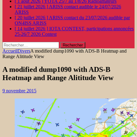
[ 1 août 2026 ]
YOTA 25/7 au 1/8/26
Radioamateurs
[ 21 juillet 2026 ]
ARISS contact audible le 24/07/2026
ARISS
[ 20 juillet 2026 ]
ARISS contact du 23/07/2026 audible par
ON4ISS
ARISS
[ 14 juillet 2026 ]
IOTA CONTEST, participations annoncées
25-26/7 2026
Contest
Rechercher :
Accueil
Divers
A modified dump1090 with ADS-B Heatmap and
Range Alititude View
A modified dump1090 with ADS-B
Heatmap and Range Alititude View
9 novembre 2015