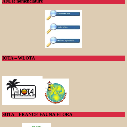
ANFR nomenclature
IOTA – WLOTA
SOTA – FRANCE FAUNA FLORA