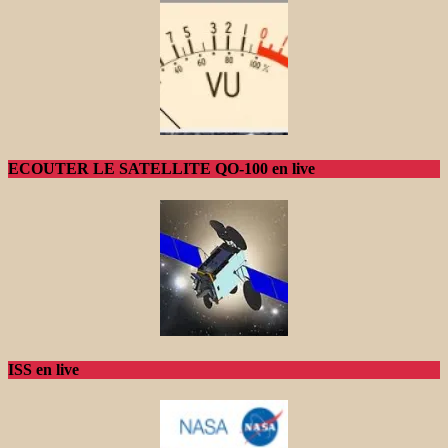
ECOUTER LE SATELLITE QO-100 en live
ISS en live