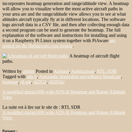
incorporates heatmap generation and range/altitude view. A heatmap
will allow you to visualize where the most active aircraft paths in
your area are and the range/altitude view allows you to see at what
altitudes aircraft typically fly at in different locations. The software
logs aircraft data in a CSV file, and then after collecting enough data
a second program can be used to generate the heatmap. The full
explanation of the software and instructions for installing and using
it on a Raspberry Pi Linux system together with PiAware
are
posted on the flightaware.com forums
.
A heatmap of aircraft flight
paths.
Written by
admin
Posted in
Airband
,
Applications
,
RTL-SDR
Tagged with
ads-b
,
Automatic dependent surveillance broadcast
,
heatmap
,
rtl-sdr
,
rtl2832
,
rtl2832u
A modified dump1090 with ADS-B Heatmap and Range Alititude
View
La suite est à lire sur le site de : RTL SDR
A modified dump1090 with ADS-B Heatmap and Range Alititude
View
Partager :