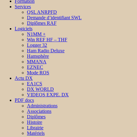
Formation
Services
QSL ANRPFD
Demande d’identifiant SWL
Diplômes RAF
Logiciels
N1MM +
Win REF HF – THF
Logger 32
Ham Radio Deluxe
Hamsphère
MMANA
EZNEC
Mode ROS
Actu DX
EA1CS
DX WORLD
VIDEOS EXPE. DX
PDF docs
Administrations
Associations
Diplômes
Histoire
Librairie
Matériels