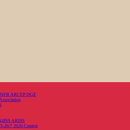
s ANFR ARCEP DGE
Association
S
ON4ISS
ARISS
25-26/7 2026
Contest