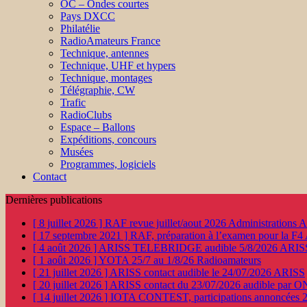
OC – Ondes courtes
Pays DXCC
Philatélie
RadioAmateurs France
Technique, antennes
Technique, UHF et hypers
Technique, montages
Télégraphie, CW
Trafic
RadioClubs
Espace – Ballons
Expéditions, concours
Musées
Programmes, logiciels
Contact
Dernières publications
[ 8 juillet 2026 ]
RAF revue juillet/aout 2026
Administration
[ 17 septembre 2021 ]
RAF, préparation à l’examen pour la F4
[ 4 août 2026 ]
ARISS TELEBRIDGE audible 5/8/2026
ARIS
[ 1 août 2026 ]
YOTA 25/7 au 1/8/26
Radioamateurs
[ 21 juillet 2026 ]
ARISS contact audible le 24/07/2026
ARISS
[ 20 juillet 2026 ]
ARISS contact du 23/07/2026 audible par 
[ 14 juillet 2026 ]
IOTA CONTEST, participations annoncées 