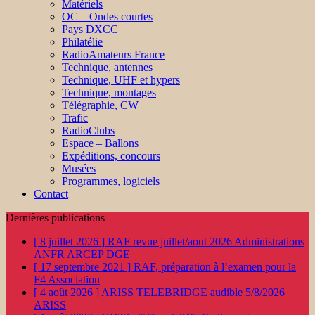
Matériels
OC – Ondes courtes
Pays DXCC
Philatélie
RadioAmateurs France
Technique, antennes
Technique, UHF et hypers
Technique, montages
Télégraphie, CW
Trafic
RadioClubs
Espace – Ballons
Expéditions, concours
Musées
Programmes, logiciels
Contact
Dernières publications
[ 8 juillet 2026 ]
RAF revue juillet/aout 2026
Administrations
ANFR ARCEP DGE
[ 17 septembre 2021 ]
RAF, préparation à l’examen pour la
F4
Association
[ 4 août 2026 ]
ARISS TELEBRIDGE audible 5/8/2026
ARISS