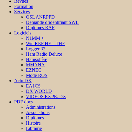
Revues
Formation
Services
QSL ANRPFD
Demande d’identifiant SWL
Diplômes RAF
Logiciels
N1MM +
Win REF HF – THF
Logger 32
Ham Radio Deluxe
Hamsphère
MMANA
EZNEC
Mode ROS
Actu DX
EA1CS
DX WORLD
VIDEOS EXPE. DX
PDF docs
Administrations
Associations
Diplômes
Histoire
Librairie