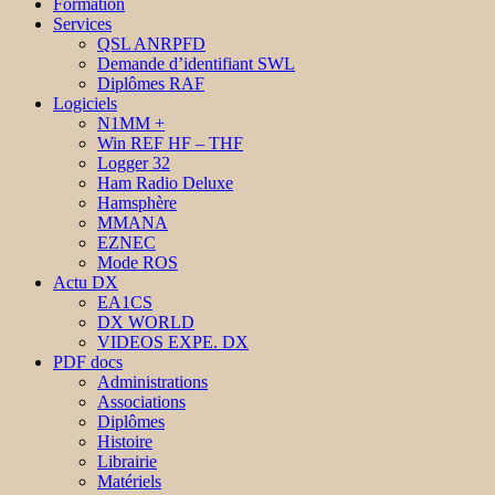
Formation
Services
QSL ANRPFD
Demande d’identifiant SWL
Diplômes RAF
Logiciels
N1MM +
Win REF HF – THF
Logger 32
Ham Radio Deluxe
Hamsphère
MMANA
EZNEC
Mode ROS
Actu DX
EA1CS
DX WORLD
VIDEOS EXPE. DX
PDF docs
Administrations
Associations
Diplômes
Histoire
Librairie
Matériels