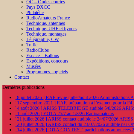
OC – Ondes courtes
Pays DXCC
Philatélie
RadioAmateurs France
Technique, antennes
Technique, UHF et hypers
Technique, montages
Télégraphie, CW
Trafic
RadioClubs
Espace – Ballons
Expéditions, concours
Musées
Programmes, logiciels
Contact
Dernières publications
[ 8 juillet 2026 ]
RAF revue juillet/aout 2026
Administration
[ 17 septembre 2021 ]
RAF, préparation à l’examen pour la F4
[ 4 août 2026 ]
ARISS TELEBRIDGE audible 5/8/2026
ARIS
[ 1 août 2026 ]
YOTA 25/7 au 1/8/26
Radioamateurs
[ 21 juillet 2026 ]
ARISS contact audible le 24/07/2026
ARISS
[ 20 juillet 2026 ]
ARISS contact du 23/07/2026 audible par 
[ 14 juillet 2026 ]
IOTA CONTEST, participations annoncées 