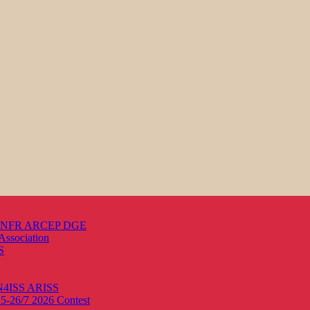
s ANFR ARCEP DGE
Association
S
ON4ISS
ARISS
25-26/7 2026
Contest