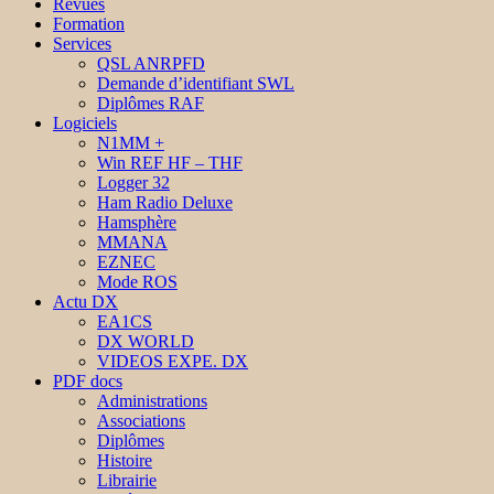
Revues
Formation
Services
QSL ANRPFD
Demande d’identifiant SWL
Diplômes RAF
Logiciels
N1MM +
Win REF HF – THF
Logger 32
Ham Radio Deluxe
Hamsphère
MMANA
EZNEC
Mode ROS
Actu DX
EA1CS
DX WORLD
VIDEOS EXPE. DX
PDF docs
Administrations
Associations
Diplômes
Histoire
Librairie