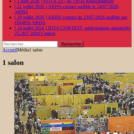
[ 1 août 2026 ]
YOTA 25/7 au 1/8/26
Radioamateurs
[ 21 juillet 2026 ]
ARISS contact audible le 24/07/2026
ARISS
[ 20 juillet 2026 ]
ARISS contact du 23/07/2026 audible par
ON4ISS
ARISS
[ 14 juillet 2026 ]
IOTA CONTEST, participations annoncées
25-26/7 2026
Contest
Rechercher :
Accueil
Média
1 salon
1 salon