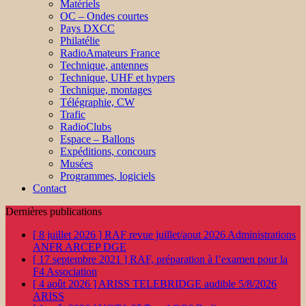
Matériels
OC – Ondes courtes
Pays DXCC
Philatélie
RadioAmateurs France
Technique, antennes
Technique, UHF et hypers
Technique, montages
Télégraphie, CW
Trafic
RadioClubs
Espace – Ballons
Expéditions, concours
Musées
Programmes, logiciels
Contact
Dernières publications
[ 8 juillet 2026 ]
RAF revue juillet/aout 2026
Administrations
ANFR ARCEP DGE
[ 17 septembre 2021 ]
RAF, préparation à l’examen pour la
F4
Association
[ 4 août 2026 ]
ARISS TELEBRIDGE audible 5/8/2026
ARISS