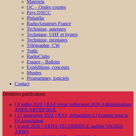
Matériels
OC – Ondes courtes
Pays DXCC
Philatélie
RadioAmateurs France
Technique, antennes
Technique, UHF et hypers
Technique, montages
Télégraphie, CW
Trafic
RadioClubs
Espace – Ballons
Expéditions, concours
Musées
Programmes, logiciels
Contact
Dernières publications
[ 8 juillet 2026 ]
RAF revue juillet/aout 2026
Administrations
ANFR ARCEP DGE
[ 17 septembre 2021 ]
RAF, préparation à l’examen pour la
F4
Association
[ 4 août 2026 ]
ARISS TELEBRIDGE audible 5/8/2026
ARISS