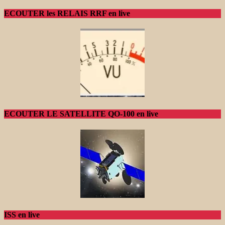
ECOUTER les RELAIS RRF en live
ECOUTER LE SATELLITE QO-100 en live
ISS en live