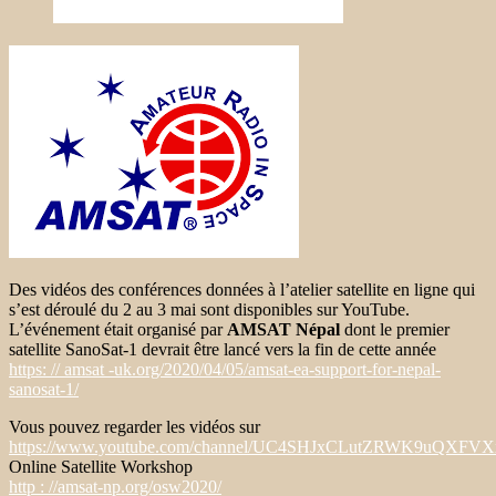
Des vidéos des conférences données à l’atelier satellite en ligne qui
s’est déroulé du 2 au 3 mai sont disponibles sur YouTube.
L’événement était organisé par
AMSAT Népal
dont le premier
satellite SanoSat-1 devrait être lancé vers la fin de cette année
https: // amsat -uk.org/2020/04/05/amsat-ea-support-for-nepal-
sanosat-1/
Vous pouvez regarder les vidéos sur
https://www.youtube.com/channel/UC4SHJxCLutZRWK9uQXFVXx
Online Satellite Workshop
http : //amsat-np.org/osw2020/