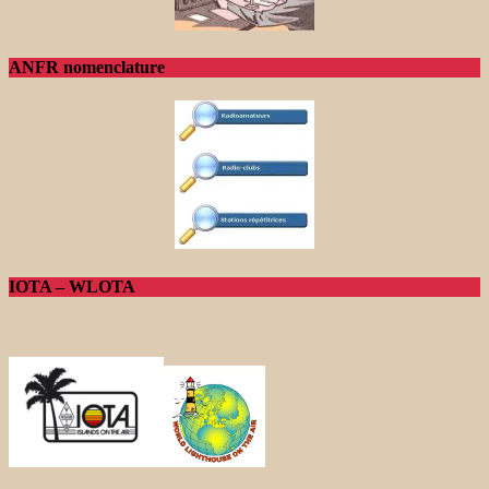
ANFR nomenclature
IOTA – WLOTA