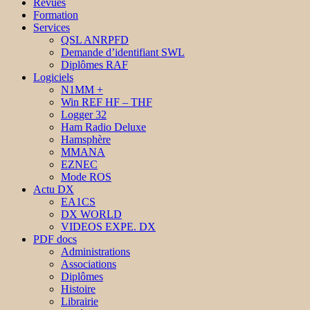
Revues
Formation
Services
QSL ANRPFD
Demande d’identifiant SWL
Diplômes RAF
Logiciels
N1MM +
Win REF HF – THF
Logger 32
Ham Radio Deluxe
Hamsphère
MMANA
EZNEC
Mode ROS
Actu DX
EA1CS
DX WORLD
VIDEOS EXPE. DX
PDF docs
Administrations
Associations
Diplômes
Histoire
Librairie