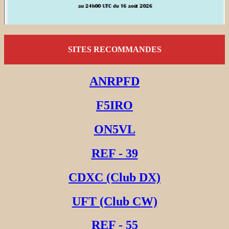
SITES RECOMMANDES
ANRPFD
F5IRO
ON5VL
REF - 39
CDXC (Club DX)
UFT (Club CW)
REF - 55