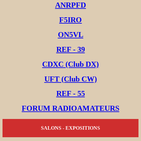
ANRPFD
F5IRO
ON5VL
REF - 39
CDXC (Club DX)
UFT (Club CW)
REF - 55
FORUM RADIOAMATEURS
SALONS - EXPOSITIONS