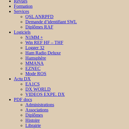
Revues
Formation
Services
QSL ANRPFD
Demande d’identifiant SWL
Diplômes RAF
Logiciels
N1MM +
Win REF HF – THF
Logger 32
Ham Radio Deluxe
Hamsphère
MMANA
EZNEC
Mode ROS
Actu DX
EA1CS
DX WORLD
VIDEOS EXPE. DX
PDF docs
Administrations
Associations
Diplômes
Histoire
Librairie