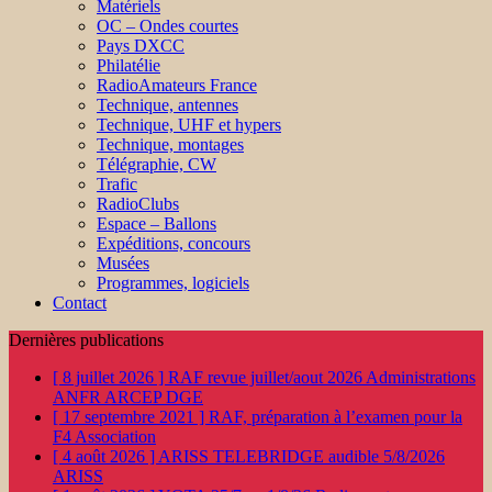
Matériels
OC – Ondes courtes
Pays DXCC
Philatélie
RadioAmateurs France
Technique, antennes
Technique, UHF et hypers
Technique, montages
Télégraphie, CW
Trafic
RadioClubs
Espace – Ballons
Expéditions, concours
Musées
Programmes, logiciels
Contact
Dernières publications
[ 8 juillet 2026 ]
RAF revue juillet/aout 2026
Administrations
ANFR ARCEP DGE
[ 17 septembre 2021 ]
RAF, préparation à l’examen pour la
F4
Association
[ 4 août 2026 ]
ARISS TELEBRIDGE audible 5/8/2026
ARISS