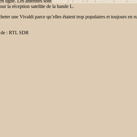
en ligne. Les antennes sont
presque la taille d’une personne adulte plein
our la réception satellite de la bande L.
ter une Vivaldi parce qu’elles étaient trop populaires et toujours en ru
de : RTL SDR