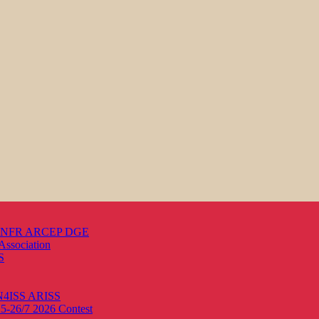
s ANFR ARCEP DGE
Association
S
ON4ISS
ARISS
25-26/7 2026
Contest