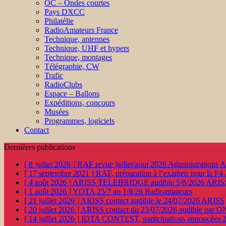
OC – Ondes courtes
Pays DXCC
Philatélie
RadioAmateurs France
Technique, antennes
Technique, UHF et hypers
Technique, montages
Télégraphie, CW
Trafic
RadioClubs
Espace – Ballons
Expéditions, concours
Musées
Programmes, logiciels
Contact
Dernières publications
[ 8 juillet 2026 ]
RAF revue juillet/aout 2026
Administration
[ 17 septembre 2021 ]
RAF, préparation à l’examen pour la F4
[ 4 août 2026 ]
ARISS TELEBRIDGE audible 5/8/2026
ARIS
[ 1 août 2026 ]
YOTA 25/7 au 1/8/26
Radioamateurs
[ 21 juillet 2026 ]
ARISS contact audible le 24/07/2026
ARISS
[ 20 juillet 2026 ]
ARISS contact du 23/07/2026 audible par 
[ 14 juillet 2026 ]
IOTA CONTEST, participations annoncées 