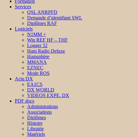
Formation
Services
QSL ANRPFD
Demande d’identifiant SWL
Diplômes RAF
Logiciels
N1MM +
Win REF HF – THF
Logger 32
Ham Radio Deluxe
Hamsphère
MMANA
EZNEC
Mode ROS
Actu DX
EA1CS
DX WORLD
VIDEOS EXPE. DX
PDF docs
Administrations
Associations
Diplômes
Histoire
Librairie
Matériels