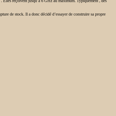
. Elles reçoivent jusqu’à 6 GHz au maximum. Typiquement , des
pture de stock. Il a donc décidé d’essayer de construire sa propre