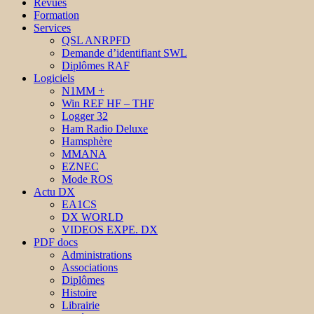
Revues
Formation
Services
QSL ANRPFD
Demande d’identifiant SWL
Diplômes RAF
Logiciels
N1MM +
Win REF HF – THF
Logger 32
Ham Radio Deluxe
Hamsphère
MMANA
EZNEC
Mode ROS
Actu DX
EA1CS
DX WORLD
VIDEOS EXPE. DX
PDF docs
Administrations
Associations
Diplômes
Histoire
Librairie