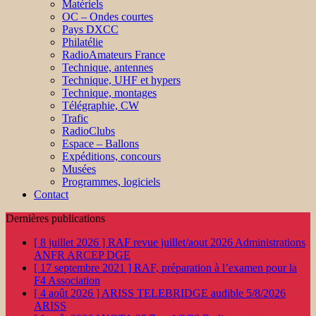
Matériels
OC – Ondes courtes
Pays DXCC
Philatélie
RadioAmateurs France
Technique, antennes
Technique, UHF et hypers
Technique, montages
Télégraphie, CW
Trafic
RadioClubs
Espace – Ballons
Expéditions, concours
Musées
Programmes, logiciels
Contact
Dernières publications
[ 8 juillet 2026 ]
RAF revue juillet/aout 2026
Administrations
ANFR ARCEP DGE
[ 17 septembre 2021 ]
RAF, préparation à l’examen pour la
F4
Association
[ 4 août 2026 ]
ARISS TELEBRIDGE audible 5/8/2026
ARISS