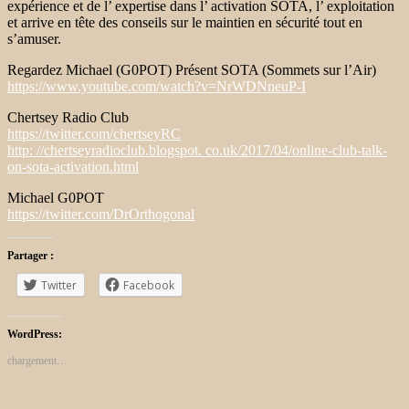
expérience et de l’
expertise dans l’
activation SOTA, l’
exploitation
et arrive en
tête des
conseils sur le
maintien en
sécurité tout en
s’amuser.
Regardez Michael (G0POT) Présent SOTA (Sommets sur l’Air)
https://www.youtube.com/watch?v=NrWDNneuP-I
Chertsey Radio Club
https://twitter.com/chertseyRC
http: //chertseyradioclub.blogspot. co.uk/2017/04/online-club-talk-
on-sota-activation.html
Michael G0POT
https://twitter.com/DrOrthogonal
Partager :
Twitter
Facebook
WordPress:
chargement…