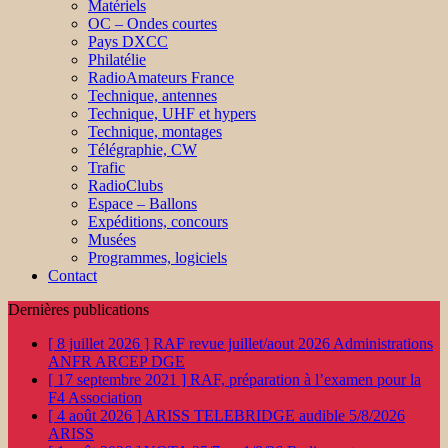
Matériels
OC – Ondes courtes
Pays DXCC
Philatélie
RadioAmateurs France
Technique, antennes
Technique, UHF et hypers
Technique, montages
Télégraphie, CW
Trafic
RadioClubs
Espace – Ballons
Expéditions, concours
Musées
Programmes, logiciels
Contact
Dernières publications
[ 8 juillet 2026 ]
RAF revue juillet/aout 2026
Administrations
ANFR ARCEP DGE
[ 17 septembre 2021 ]
RAF, préparation à l’examen pour la
F4
Association
[ 4 août 2026 ]
ARISS TELEBRIDGE audible 5/8/2026
ARISS