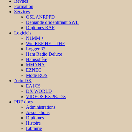
Revues
Formation
Services
QSL ANRPFD
Demande d’identifiant SWL
Diplômes RAF
Logiciels
N1MM +
Win REF HF – THF
Logger 32
Ham Radio Deluxe
Hamsphère
MMANA
EZNEC
Mode ROS
Actu DX
EA1CS
DX WORLD
VIDEOS EXPE. DX
PDF docs
Administrations
Associations
Diplômes
Histoire
Librairie