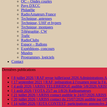
OC – Ondes courtes
Pays DXCC
Philatélie
RadioAmateurs France
Technique, antennes
Technique, UHF et hypers
Technique, montages
Télégraphie, CW
Trafic
RadioClubs
Espace – Ballons
Expéditions, concours
Musées
Programmes, logiciels
Contact
Dernières publications
[ 8 juillet 2026 ]
RAF revue juillet/aout 2026
Administration
[ 17 septembre 2021 ]
RAF, préparation à l’examen pour la F4
[ 4 août 2026 ]
ARISS TELEBRIDGE audible 5/8/2026
ARIS
[ 1 août 2026 ]
YOTA 25/7 au 1/8/26
Radioamateurs
[ 21 juillet 2026 ]
ARISS contact audible le 24/07/2026
ARISS
[ 20 juillet 2026 ]
ARISS contact du 23/07/2026 audible par 
[ 14 juillet 2026 ]
IOTA CONTEST, participations annoncées 