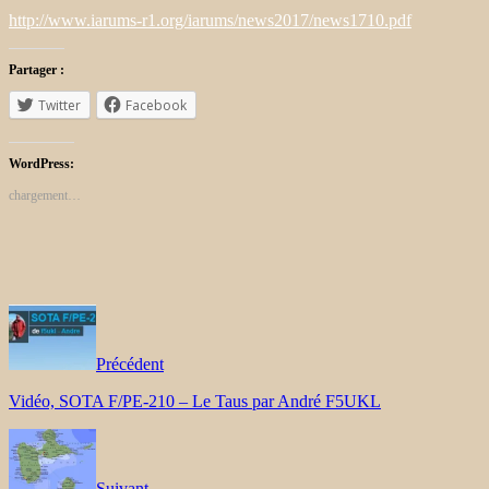
http://www.iarums-r1.org/iarums/news2017/news1710.pdf
Partager :
Twitter
Facebook
WordPress:
chargement…
Précédent
Vidéo, SOTA F/PE-210 – Le Taus par André F5UKL
Suivant