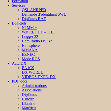
Formation
Services
QSL ANRPFD
Demande d’identifiant SWL
Diplômes RAF
Logiciels
N1MM +
Win REF HF – THF
Logger 32
Ham Radio Deluxe
Hamsphère
MMANA
EZNEC
Mode ROS
Actu DX
EA1CS
DX WORLD
VIDEOS EXPE. DX
PDF docs
Administrations
Associations
Diplômes
Histoire
Librairie
Matériels