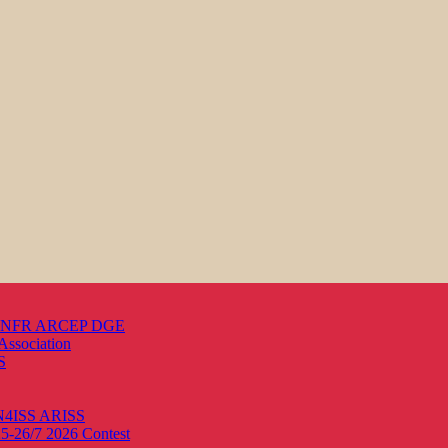
s ANFR ARCEP DGE
Association
S
ON4ISS
ARISS
25-26/7 2026
Contest