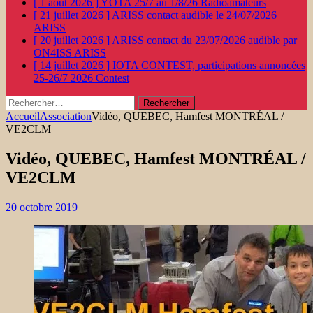
[ 1 août 2026 ]
YOTA 25/7 au 1/8/26
Radioamateurs
[ 21 juillet 2026 ]
ARISS contact audible le 24/07/2026
ARISS
[ 20 juillet 2026 ]
ARISS contact du 23/07/2026 audible par
ON4ISS
ARISS
[ 14 juillet 2026 ]
IOTA CONTEST, participations annoncées
25-26/7 2026
Contest
Rechercher :
Accueil
Association
Vidéo, QUEBEC, Hamfest MONTRÉAL /
VE2CLM
Vidéo, QUEBEC, Hamfest MONTRÉAL /
VE2CLM
20 octobre 2019