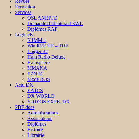
Revues
Formation
Services
QSL ANRPFD
Demande d’identifiant SWL
Diplômes RAF
Logiciels
N1MM +
Win REF HF – THF
Logger 32
Ham Radio Deluxe
Hamsphère
MMANA
EZNEC
Mode ROS
Actu DX
EA1CS
DX WORLD
VIDEOS EXPE. DX
PDF docs
Administrations
Associations
Diplômes
Histoire
Librairie