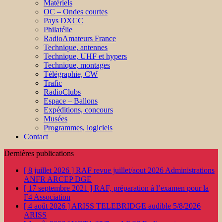
Matériels
OC – Ondes courtes
Pays DXCC
Philatélie
RadioAmateurs France
Technique, antennes
Technique, UHF et hypers
Technique, montages
Télégraphie, CW
Trafic
RadioClubs
Espace – Ballons
Expéditions, concours
Musées
Programmes, logiciels
Contact
Dernières publications
[ 8 juillet 2026 ]
RAF revue juillet/aout 2026
Administrations
ANFR ARCEP DGE
[ 17 septembre 2021 ]
RAF, préparation à l’examen pour la
F4
Association
[ 4 août 2026 ]
ARISS TELEBRIDGE audible 5/8/2026
ARISS