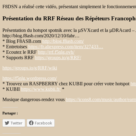
F8DSN a réalisé cette vidéo, présentant simplement le fonctionneme
Présentation du RRF Réseau des Répéteurs Francoph
Présentation du hotspot spotnik avec la µSVXcard et la µDRAcard – A
http://blog.f8asb.com/2020/12/10/fabr…
* Blog F8ASB.com
http://blog.f8asb.com/
* Entretoises
https://fr.aliexpress.com/item/327433…
* Ecoutez le RRF
http://rrf.f5nlg.ovh/
* Supports RRF
https://groups.io/g/RRF/
https://groups.io/g/RRF/wiki
https://f5nlg.wordpress.com/
* Trouvez un RASPBERRY chez KUBII pour créer votre hotspot
ht
* KUBII
https://www.kubii.fr/
*
Musique dangerous-rendez vous
https://icons8.com/music/author/ear
Partager :
Twitter
Facebook