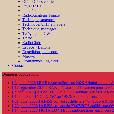
OC – Ondes courtes
Pays DXCC
Philatélie
RadioAmateurs France
Technique, antennes
Technique, UHF et hypers
Technique, montages
Télégraphie, CW
Trafic
RadioClubs
Espace – Ballons
Expéditions, concours
Musées
Programmes, logiciels
Contact
Dernières publications
[ 8 juillet 2026 ]
RAF revue juillet/aout 2026
Administration
[ 17 septembre 2021 ]
RAF, préparation à l’examen pour la F4
[ 4 août 2026 ]
ARISS TELEBRIDGE audible 5/8/2026
ARIS
[ 1 août 2026 ]
YOTA 25/7 au 1/8/26
Radioamateurs
[ 21 juillet 2026 ]
ARISS contact audible le 24/07/2026
ARISS
[ 20 juillet 2026 ]
ARISS contact du 23/07/2026 audible par 
[ 14 juillet 2026 ]
IOTA CONTEST, participations annoncées 