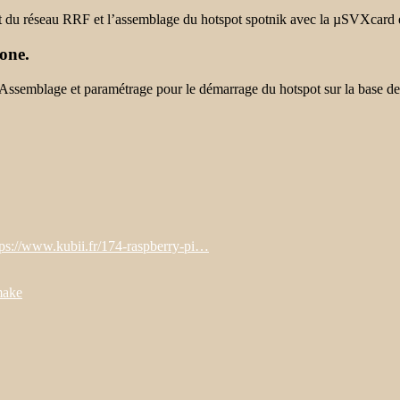
nt du réseau RRF et l’assemblage du hotspot spotnik avec la µSVXcard
one.
ssemblage et paramétrage pour le démarrage du hotspot sur la base de 
tps://www.kubii.fr/174-raspberry-pi…
make