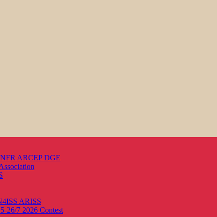
s ANFR ARCEP DGE
Association
S
ON4ISS
ARISS
25-26/7 2026
Contest