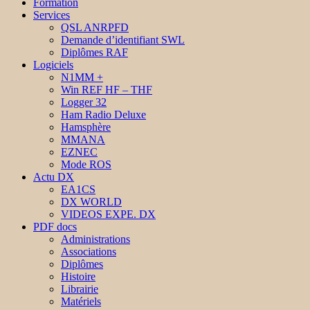
Formation
Services
QSL ANRPFD
Demande d’identifiant SWL
Diplômes RAF
Logiciels
N1MM +
Win REF HF – THF
Logger 32
Ham Radio Deluxe
Hamsphère
MMANA
EZNEC
Mode ROS
Actu DX
EA1CS
DX WORLD
VIDEOS EXPE. DX
PDF docs
Administrations
Associations
Diplômes
Histoire
Librairie
Matériels