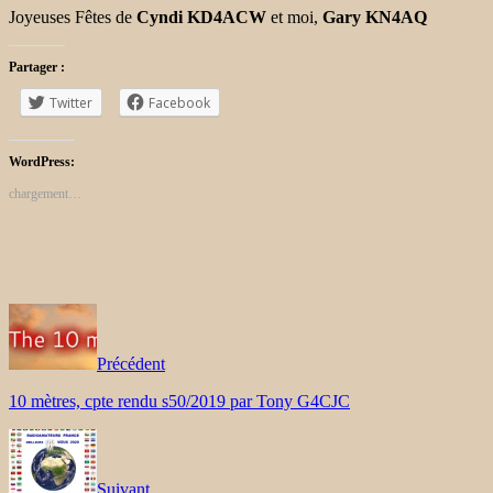
Joyeuses Fêtes de
Cyndi KD4ACW
et moi,
Gary KN4AQ
Partager :
Twitter
Facebook
WordPress:
chargement…
Précédent
10 mètres, cpte rendu s50/2019 par Tony G4CJC
Suivant