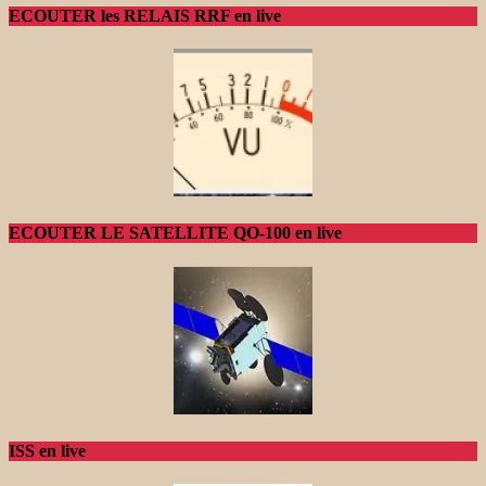
ECOUTER les RELAIS RRF en live
ECOUTER LE SATELLITE QO-100 en live
ISS en live