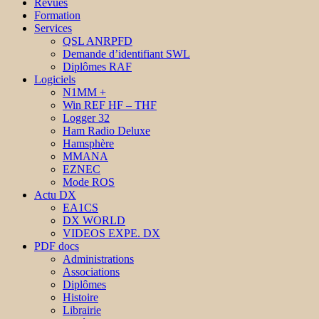
Revues
Formation
Services
QSL ANRPFD
Demande d’identifiant SWL
Diplômes RAF
Logiciels
N1MM +
Win REF HF – THF
Logger 32
Ham Radio Deluxe
Hamsphère
MMANA
EZNEC
Mode ROS
Actu DX
EA1CS
DX WORLD
VIDEOS EXPE. DX
PDF docs
Administrations
Associations
Diplômes
Histoire
Librairie