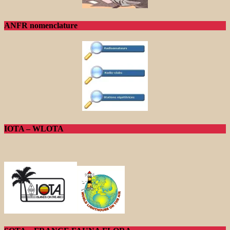
ANFR nomenclature
IOTA – WLOTA