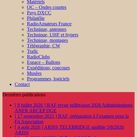
Matériels
OC – Ondes courtes
Pays DXCC
Philatélie
RadioAmateurs France
Technique, antennes
Technique, UHF et hypers
Technique, montages
Télégraphie, CW
Trafic
RadioClubs
Espace – Ballons
Expéditions, concours
Musées
Programmes, logiciels
Contact
Dernières publications
[ 8 juillet 2026 ]
RAF revue juillet/aout 2026
Administrations
ANFR ARCEP DGE
[ 17 septembre 2021 ]
RAF, préparation à l’examen pour la
F4
Association
[ 4 août 2026 ]
ARISS TELEBRIDGE audible 5/8/2026
ARISS